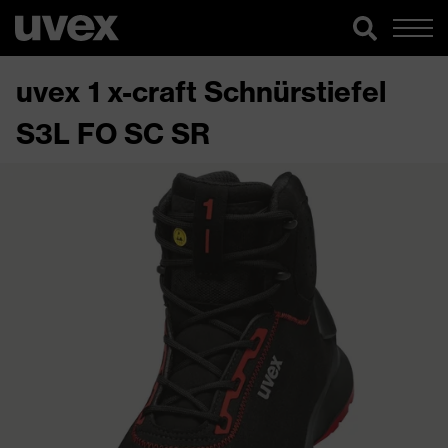
uvex 1 x-craft Schnürstiefel
S3L FO SC SR