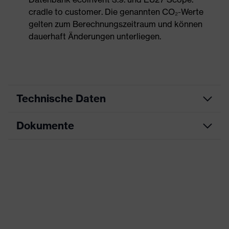
cradle to customer. Die genannten CO₂-Werte
gelten zum Berechnungszeitraum und können
dauerhaft Änderungen unterliegen.
Technische Daten
Dokumente
Produktart
Sicherheitsschuh
Produkttyp
Stiefel
Datenblatt
Produktfamilie
uvex 1 x-craft
CE Konformitätserklärung
Schutzklasse
S3L
Downloadportal für CE
Farbe
rot, schwarz
Konformitätserklärungen