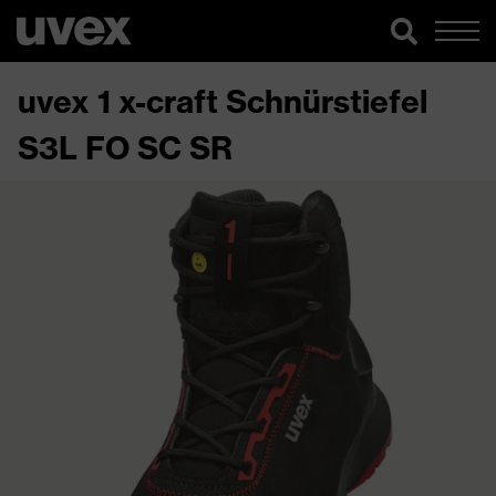
uvex 1 x-craft Schnürstiefel
S3L FO SC SR