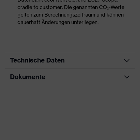
cradle to customer. Die genannten CO₂-Werte
gelten zum Berechnungszeitraum und können
dauerhaft Änderungen unterliegen.
Technische Daten
Dokumente
Produktart
Sicherheitsschuh
Produkttyp
Stiefel
Datenblatt
Produktfamilie
uvex 1 x-craft
CE Konformitätserklärung
Schutzklasse
S3L
Downloadportal für CE
Farbe
rot, schwarz
Konformitätserklärungen