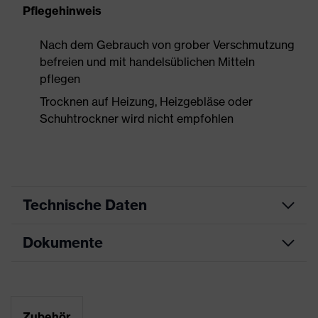
Pflegehinweis
Nach dem Gebrauch von grober Verschmutzung
befreien und mit handelsüblichen Mitteln
pflegen
Trocknen auf Heizung, Heizgebläse oder
Schuhtrockner wird nicht empfohlen
Technische Daten
Dokumente
Produktart
Sicherheitsschuh
Produkttyp
Halbschuhe
Maßtabelle
Produktfamilie
uvex 1 support
Datenblatt
Zubehör