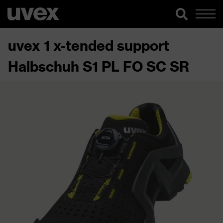
uvex 1 x-tended support
Halbschuh S1 PL FO SC SR