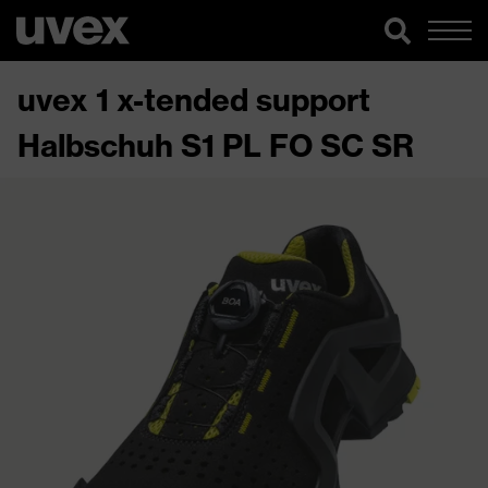
uvex 1 x-tended support
Halbschuh S1 PL FO SC SR