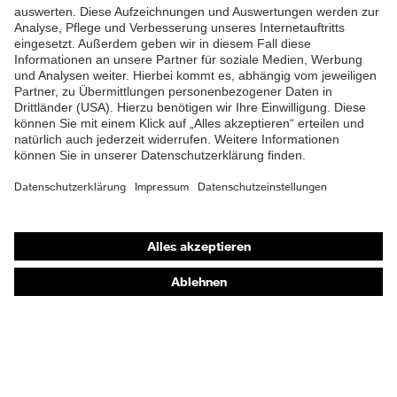
Schaftabschluss
Klimakomfortfußbett uvex
Fußbett
1/uvex 2
Futter
Distance-Mesh
Lieferumfang
1 Paar Sicherheitsschuhe
Marketingfarbe
lime
Shops
Zweidichten-Polyurethan
Material Sohle
(PU/PU)
Online-Shop für B2B-Kunden
Online-Shop für Personaldienstleister
Material
Polyurethan (PU)
Überkappe
Online-Shop für Laserschutzprodukte
uvex Optik Shop Fürth
Material Verschluss
Kunststoff
E | 3 Store
Material
Kunststoff