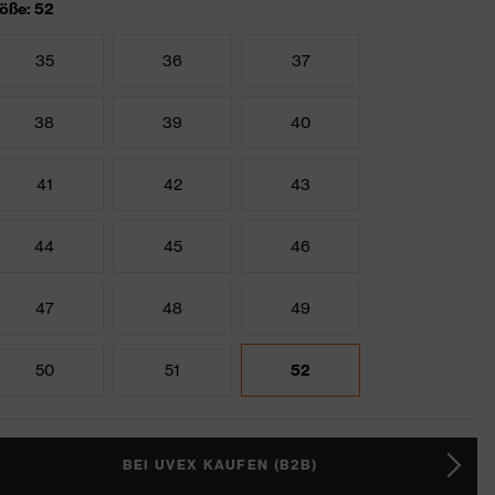
öße: 52
35
36
37
38
39
40
41
42
43
44
45
46
47
48
49
50
51
52
BEI UVEX KAUFEN (B2B)