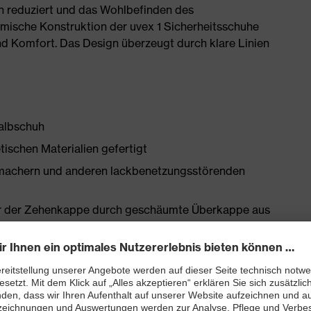
 reduziert und das Wohlbefinden des
omische Konstruktion der uvex 1 Sicherheitsschuhe
nd Komfort. Das Design überzeugt durch klare Linien
halbschuh
tischen Materialien gefertigt
chmachern und anderen lackbenetzungsstörenden
er der Zehenkappe durch geschäumte Überkappe aus
ss, Seil und Seilführungen) für eine präzise,