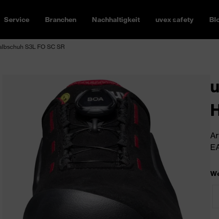
Service
Branchen
Nachhaltigkeit
uvex safety
Bl
Halbschuh S3L FO SC SR
u
H
Ar
EA
We