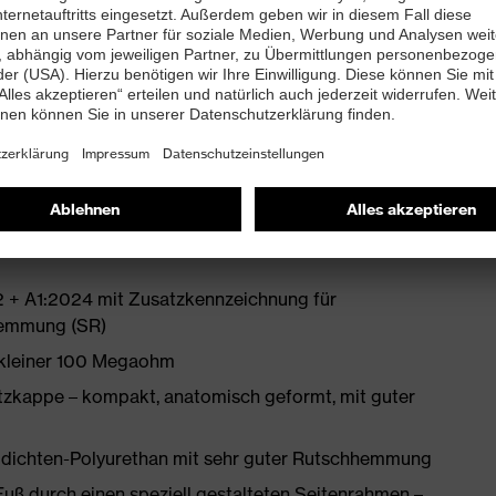
 neu entwickelter Leisten ebenso beiträgt wie die
en
tfreie Schaftkonstruktion aus Hightech-Material
bett mit Feuchtigkeitstransportsystem und
 + A1:2024 mit Zusatzkennzeichnung für
hemmung (SR)
 kleiner 100 Megaohm
zkappe – kompakt, anatomisch geformt, mit guter
idichten-Polyurethan mit sehr guter Rutschhemmung
Fuß durch einen speziell gestalteten Seitenrahmen –