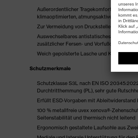
Außerordentlicher Tragekomfort, zu dem ein
klimaoptimierten, atmungsaktiven Materiali
Zur Vermeidung von Druckstellen nahezu nah
Auswechselbares antistatisches Komfortfuß
zusätzlicher Fersen- und Vorfußdämpfung
Weich gepolsterte Lasche und Kragen
Schutzmerkmale
Schutzklasse S3L nach EN ISO 20345:2022
Durchtritthemmung (PL), sehr gute Rutsch
Erfüllt ESD-Vorgaben mit Ableitwiderstand
100 % metallfreie uvex xenova®-Zehenschut
Seitenstabilität und thermisch nicht leitend
Ergonomisch gestaltete Laufsohle aus Zwe
Mediale und laterale Unterstützung für den 