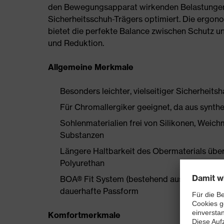
den Bewegungsapparat wirkenden Belastungen
Sicherheitsschuh-Trägers optimiert. Die ergon
bietet die perfekte Balance zwischen Schutz u
und Reduktion.
Allgemeine Merkmale
Besonders leichter, vielseitiger Sicherheits
Für Chromallergiker geeignet, da aus synthe
Sohlenmaterialien frei von Silikonen, Wei
Substanzen
Längere Haltbarkeit des Obermaterials üb
Polyurethan
BOA® Fit System (bestehend aus Drehverschlu
dauerhafte Passform
Komfortmerkmale