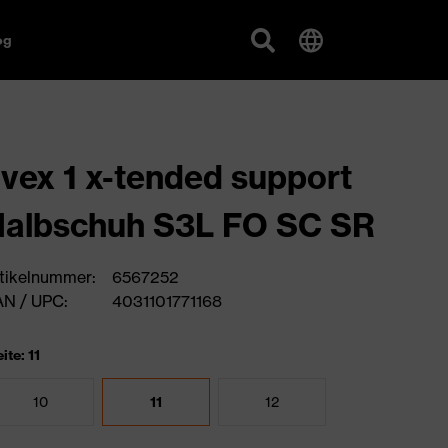
og
vex 1 x-tended support
albschuh S3L FO SC SR
tikelnummer:
6567252
N / UPC:
4031101771168
ite: 11
10
11
12