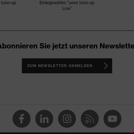
 tune-up
Einlegesohlen "uvex tune-up
Low"
icare+, uvex xenova®-System
ker
ch, Im Sohlenverlauf integrierter Fersenkorb, Non-marking-
Abonnieren Sie jetzt unseren Newslette
uvex x-tended Seitenrahmen, Weich gepolsterte Staublasche,
tabschluss
 1/uvex 2
ZUM NEWSLETTER ANMELDEN
(PU/PU)