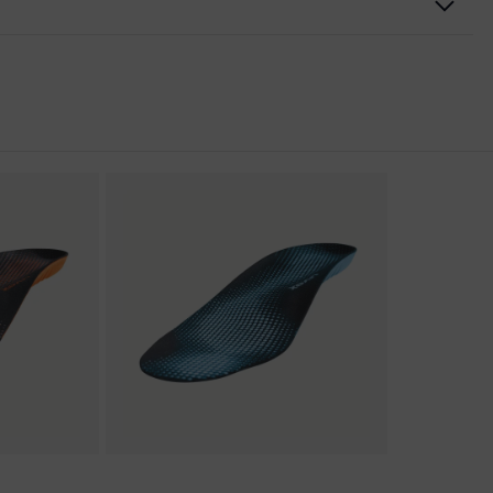
rungen
er Aufladung (ESD) mit einem Ableitwiderstand kleiner 100
kappe
nova® Zwischensohle