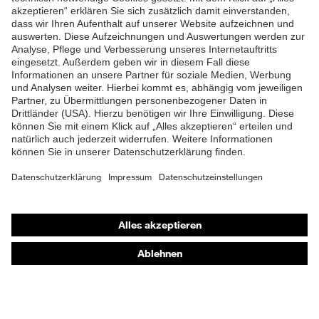
Lieferumfang
1 Paar Sicherheitsschuhe
ZUM NEWSLETTER ANMELDEN
Zweidichten-Polyurethan
Material Sohle
(PU/PU)
Material
Polyurethan (PU)
Überkappe
Material Verschluss
Polyester (PES)
Material
Kunststoff
Zehenkappe
Shops
EN ISO 20345:2022 +
Norm
Online-Shop für B2B-Kunden
A1:2024
Online-Shop für Personaldienstleister
Obermaterial
uvex waterstop Leder
Online-Shop für Laserschutzprodukte
Schutz chemische
Öl- und Benzinbeständigkeit
uvex Optik Shop Fürth
Risiken
(FO)