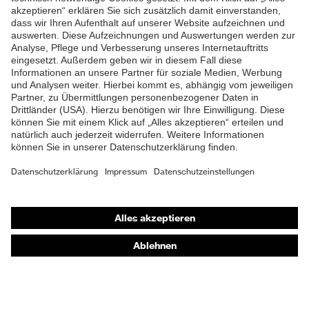
Lieferumfang
1 Paar Sicherheitsschuhe
ZUM NEWSLETTER ANMELDEN
Zweidichten-Polyurethan
Material Sohle
(PU/PU)
Material
Polyurethan (PU)
Überkappe
Material Verschluss
Polyester (PES)
Material
Kunststoff
Zehenkappe
Shops
EN ISO 20345:2022 +
Norm
Online-Shop für B2B-Kunden
A1:2024
Online-Shop für Personaldienstleister
Obermaterial
uvex waterstop Leder
Online-Shop für Laserschutzprodukte
Schutz chemische
Öl- und Benzinbeständigkeit
uvex Optik Shop Fürth
Risiken
(FO)