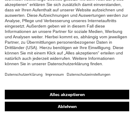
Lieferumfang
1 Paar Sicherheitsschuhe
ZUM NEWSLETTER ANMELDEN
Zweidichten-Polyurethan
Material Sohle
(PU/PU)
Material
Polyurethan (PU)
Überkappe
Material Verschluss
Polyester (PES)
Material
Kunststoff
Zehenkappe
Shops
EN ISO 20345:2022 +
Norm
Online-Shop für B2B-Kunden
A1:2024
Online-Shop für Personaldienstleister
Obermaterial
uvex waterstop Leder
Online-Shop für Laserschutzprodukte
Schutz chemische
Öl- und Benzinbeständigkeit
uvex Optik Shop Fürth
Risiken
(FO)