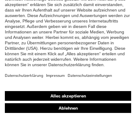
Lieferumfang
1 Paar Sicherheitsschuhe
ZUM NEWSLETTER ANMELDEN
Zweidichten-Polyurethan
Material Sohle
(PU/PU)
Material
Polyurethan (PU)
Überkappe
Material
Kunststoff
Zehenkappe
EN ISO 20345:2022 +
Norm
A1:2024
Shops
Obermaterial
Online-Shop für B2B-Kunden
uvex waterstop Leder
Online-Shop für Personaldienstleister
Schutz chemische
Öl- und Benzinbeständigkeit
Risiken
(FO)
Online-Shop für Laserschutzprodukte
uvex Optik Shop Fürth
Schutz elektrische
Antistatik (A)