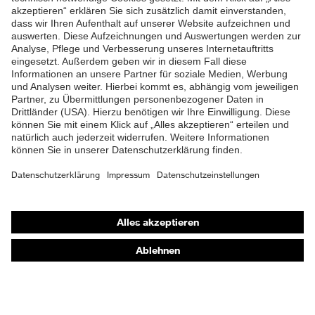
Lieferumfang
1 Paar Sicherheitsschuhe
ZUM NEWSLETTER ANMELDEN
Zweidichten-Polyurethan
Material Sohle
(PU/PU)
Material
Polyurethan (PU)
Überkappe
Material Verschluss
Polyester (PES)
Material
Kunststoff
Zehenkappe
Shops
EN ISO 20345:2022 +
Norm
Online-Shop für B2B-Kunden
A1:2024
Online-Shop für Personaldienstleister
Obermaterial
uvex waterstop Leder
Online-Shop für Laserschutzprodukte
Schutz chemische
Öl- und Benzinbeständigkeit
uvex Optik Shop Fürth
Risiken
(FO)