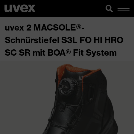
uvex 2 MACSOLE®-
Schnürstiefel S3L FO HI HRO
SC SR mit BOA® Fit System