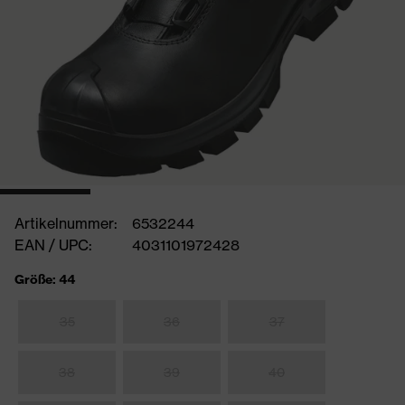
Artikelnummer:
6532244
EAN / UPC:
4031101972428
Größe: 44
35
36
37
38
39
40