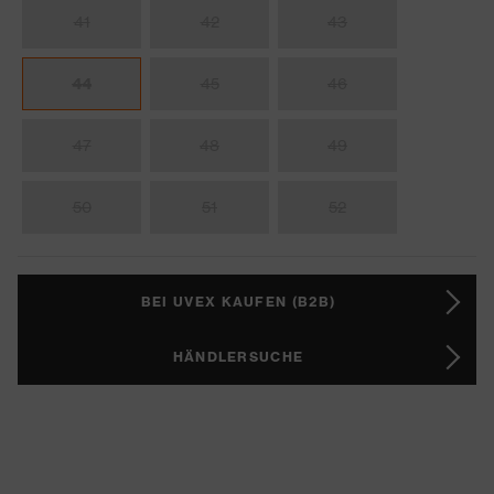
41
42
43
44
45
46
47
48
49
50
51
52
BEI UVEX KAUFEN (B2B)
HÄNDLERSUCHE