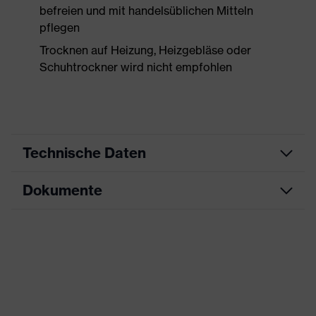
befreien und mit handelsüblichen Mitteln
pflegen
Trocknen auf Heizung, Heizgebläse oder
Schuhtrockner wird nicht empfohlen
Technische Daten
Dokumente
Produktart
Sicherheitsschuh
Produkttyp
Stiefel
Datenblatt
Produktfamilie
uvex 2 MACSOLE®
Maßtabelle
Schutzklasse
S3
CE Konformitätserklärung