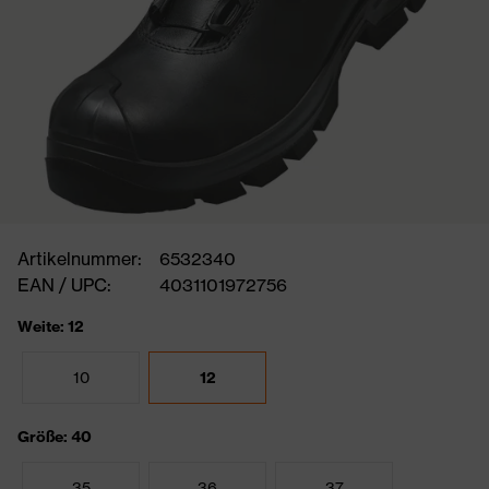
Artikelnummer:
6532340
EAN / UPC:
4031101972756
Weite: 12
10
12
Größe: 40
35
36
37