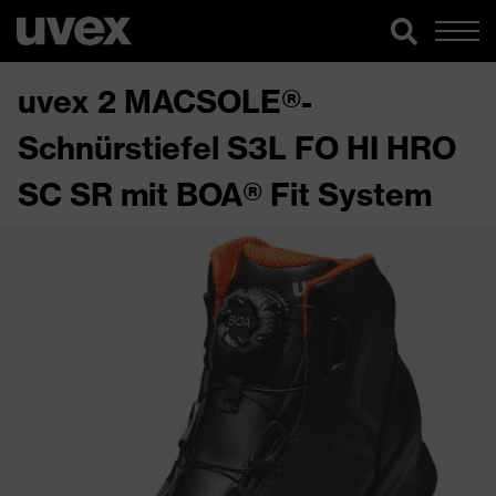
uvex 2 MACSOLE®-
Schnürstiefel S3L FO HI HRO
SC SR mit BOA® Fit System