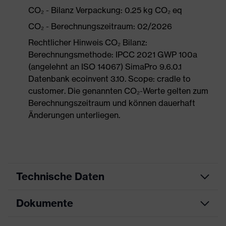
CO₂ - Bilanz Verpackung: 0.25 kg CO₂ eq
CO₂ - Berechnungszeitraum: 02/2026
Rechtlicher Hinweis CO₂ Bilanz:
Berechnungsmethode: IPCC 2021 GWP 100a
(angelehnt an ISO 14067) SimaPro 9.6.0.1
Datenbank ecoinvent 3.10. Scope: cradle to
customer. Die genannten CO₂-Werte gelten zum
Berechnungszeitraum und können dauerhaft
Änderungen unterliegen.
Technische Daten
Dokumente
Produktart
Sicherheitsschuh
Produkttyp
Stiefel