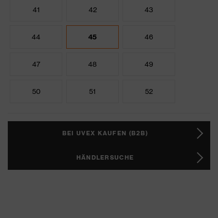
41
42
43
44
45
46
47
48
49
50
51
52
BEI UVEX KAUFEN (B2B)
HÄNDLERSUCHE