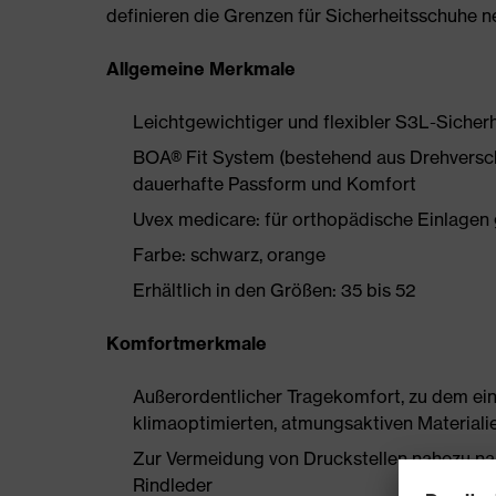
definieren die Grenzen für Sicherheitsschuhe n
Allgemeine Merkmale
Leichtgewichtiger und flexibler S3L-Sicherhe
BOA® Fit System (bestehend aus Drehverschlu
dauerhafte Passform und Komfort
Uvex medicare: für orthopädische Einlag
Farbe: schwarz, orange
Erhältlich in den Größen: 35 bis 52
Komfortmerkmale
Außerordentlicher Tragekomfort, zu dem ein
klimaoptimierten, atmungsaktiven Materiali
Zur Vermeidung von Druckstellen nahezu na
Rindleder