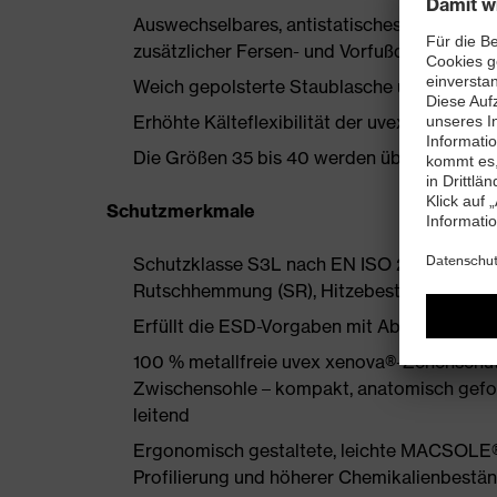
Auswechselbares, antistatisches Komfortfu
zusätzlicher Fersen- und Vorfußdämpfung
Weich gepolsterte Staublasche und Kragen
Erhöhte Kälteflexibilität der uvex MACSO
Die Größen 35 bis 40 werden über einen Dam
Schutzmerkmale
Schutzklasse S3L nach EN ISO 20345:2022 
Rutschhemmung (SR), Hitzebeständigkeit bis
Erfüllt die ESD-Vorgaben mit Ableitwiders
100 % metallfreie uvex xenova®-Zehenschu
Zwischensohle – kompakt, anatomisch geform
leitend
Ergonomisch gestaltete, leichte MACSOLE®
Profilierung und höherer Chemikalienbestän