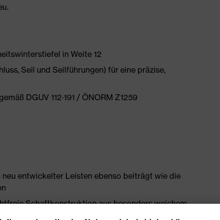
eu.
itswinterstiefel in Weite 12
ss, Seil und Seilführungen) für eine präzise,
en gemäß DGUV 112-191 / ÖNORM Z1259
 neu entwickelter Leisten ebenso beiträgt wie die
en
htfreie Schaftkonstruktion aus besonders weichem