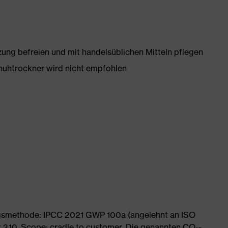
g befreien und mit handelsüblichen Mitteln pflegen
huhtrockner wird nicht empfohlen
ngsmethode: IPCC 2021 GWP 100a (angelehnt an ISO
 3.10. Scope: cradle to customer. Die genannten CO₂-