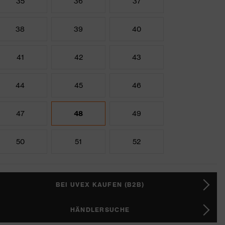
35
36
37
38
39
40
41
42
43
44
45
46
47
48
49
50
51
52
BEI UVEX KAUFEN (B2B)
HÄNDLERSUCHE