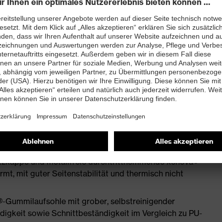
ßbett mit Feuchtigkeitstransportsystem und
LE®- Gummisohle
enleisten hergestellt
mit Zusatzkennzeichnung für sehr gute
 +300 °C (HRO) und Hitzeisolation (HI)
tand kleiner 100 Megaohm
tzkappe und metallfreie durchtritthemmende xenova®-
t, mit guter Seitenstabilität und thermisch nicht
-Gummilaufsohle mit grober, selbstreinigender
digkeit sowie Schnittbeständigkeit im Vergleich zu PU-