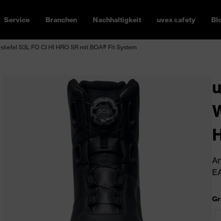
Service
Branchen
Nachhaltigkeit
uvex safety
Bl
iefel S3L FO CI HI HRO SR mit BOA® Fit System
W
H
Ar
EA
Gr