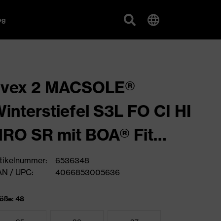
og
uvex 2 MACSOLE®
interstiefel S3L FO CI HI
RO SR mit BOA® Fit
System
tikelnummer:
6536348
N / UPC:
4066853005636
öße: 48