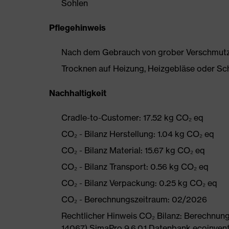
Sohlen
Pflegehinweis
Nach dem Gebrauch von grober Verschmutzun
Trocknen auf Heizung, Heizgebläse oder Sc
Nachhaltigkeit
Cradle-to-Customer: 17.52 kg CO₂ eq
CO₂ - Bilanz Herstellung: 1.04 kg CO₂ eq
CO₂ - Bilanz Material: 15.67 kg CO₂ eq
CO₂ - Bilanz Transport: 0.56 kg CO₂ eq
CO₂ - Bilanz Verpackung: 0.25 kg CO₂ eq
CO₂ - Berechnungszeitraum: 02/2026
Rechtlicher Hinweis CO₂ Bilanz: Berechnu
14067) SimaPro 9.6.0.1 Datenbank ecoinvent