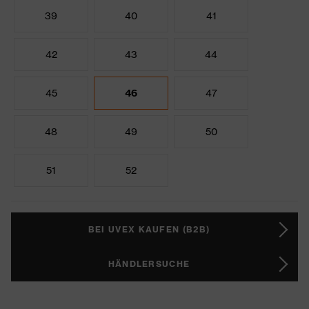
39
40
41
42
43
44
45
46
47
48
49
50
51
52
BEI UVEX KAUFEN (B2B)
HÄNDLERSUCHE