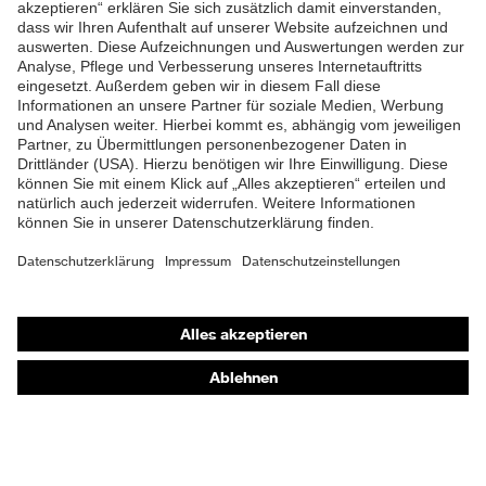
ZUM NEWSLETTER ANMELDEN
Futter
Distance-Mesh
Lieferumfang
1 Paar Sicherheitsschuhe
Marketingfarbe
french-blue
Zweidichten-Polyurethan
Material Sohle
(PU/PU)
Material Verschluss
Polyester (PES)
Shops
Material
Stahl
Online-Shop für B2B-Kunden
Zehenkappe
Online-Shop für Personaldienstleister
EN ISO 20345:2022 +
Norm
Online-Shop für Laserschutzprodukte
A1:2024
uvex Optik Shop Fürth
Obermaterial
Mikrovelours