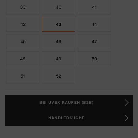
39
40
41
42
43
44
45
46
47
48
49
50
51
52
BEI UVEX KAUFEN (B2B)
HÄNDLERSUCHE