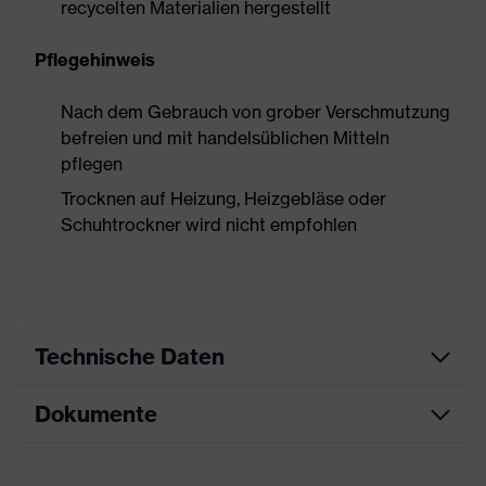
recycelten Materialien hergestellt
Pflegehinweis
Nach dem Gebrauch von grober Verschmutzung
befreien und mit handelsüblichen Mitteln
pflegen
Trocknen auf Heizung, Heizgebläse oder
Schuhtrockner wird nicht empfohlen
Technische Daten
Dokumente
Produktart
Sicherheitsschuh
Produkttyp
Halbschuhe
Datenblatt