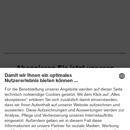
Allergikerhinweise
Geeignet für Chromallergiker
Gelochtes Obermaterial,
Geschlossener
Fersenbereich, Non-marking-
Sohle, Profilierte Sohle,
Ausstattung
Reflektierende Elemente,
Weich gepolsterte Lasche,
Weich gepolsterter
Schaftabschluss
Abonnieren Sie jetzt unseren
Newsletter
Klimakomfortfußbett uvex 2
Fußbett
trend
Futter
Distance-Mesh
ZUM NEWSLETTER ANMELDEN
Lieferumfang
1 Paar Sicherheitsschuhe
Marketingfarbe
french-blue