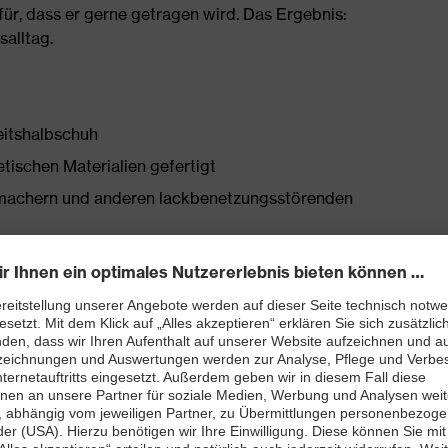
ür, dass er gerne getragen wird. Das Ergebnis:
salltag.
eitshalbschuh
tischen Materialien gefertigt
chmachern und anderen lackbenetzungsstörenden
bett mit Feuchtigkeitstransportsystem und