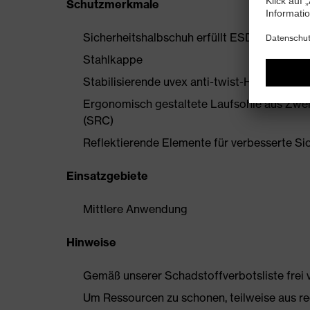
Schutzmerkmale
Sicherheitshalbschuh erfüllt ESD-Vorgaben
Stahlkappe
Stabilisierende uvex anti-twist-Hinterkapp
Ergonomisch gestaltete Laufsohle aus Zwe
(SRC)
Reflektierende Elemente für verbesserte Si
Einsatzgebiete
Mittlere Anwendung
Hinweise
Gemäß unserer Schadstoffverbotsliste frei
Um Ressourcen zu schonen, teilweise aus rec