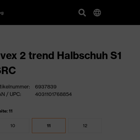
og
vex 2 trend Halbschuh S1
SRC
tikelnummer:
6937839
N / UPC:
4031101768854
ite: 11
10
11
12