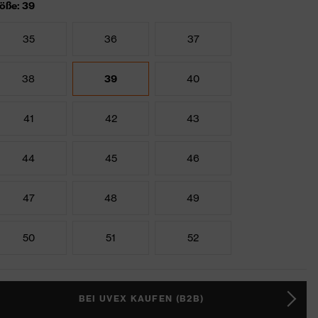
öße: 39
35
36
37
38
39
40
41
42
43
44
45
46
47
48
49
50
51
52
BEI UVEX KAUFEN (B2B)