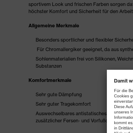
sportivem Look und frischen Farben sorgen daf
höchster Komfort und Sicherheit für den Arbeit
Allgemeine Merkmale
Besonders sportlicher und flexibler Sicherh
Für Chromallergiker geeignet, da aus synthe
Sohlenmaterialien frei von Silikonen, Wei
Substanzen
Komfortmerkmale
Sehr gute Dämpfung
Sehr guter Tragekomfort
Auswechselbares antistatisches Komfortfuß
zusätzlicher Fersen- und Vorfußdämpfung