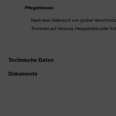
Pflegehinweis
Nach dem Gebrauch von grober Verschmutzun
Trocknen auf Heizung, Heizgebläse oder Sc
Technische Daten
Dokumente
Produktart
Sicherheitsschuh
Produkttyp
Halbschuhe
Maßtabelle
Produktfamilie
uvex 2 trend
Datenblatt
Schutzklasse
S1
CE Konformitätserklärung