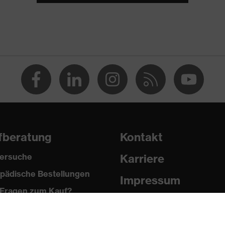
2 trend
PU/PU)
fberatung
Kontakt
ersuche
Karriere
pädische Bestellungen
Impressum
2024
Fragen zum Kauf?
Datenschutz
Newsletter