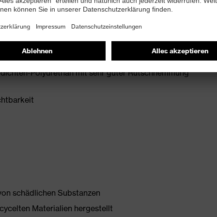
 mit Ableitwiderstand kleiner 35 Megaohm
e zum Schutz vor Umknicken
idichten-Polyurethan mit sehr guter Rutschhemmung
chtbarkeit
 von schädlichen Substanzen
ycelten Materialien hergestellt