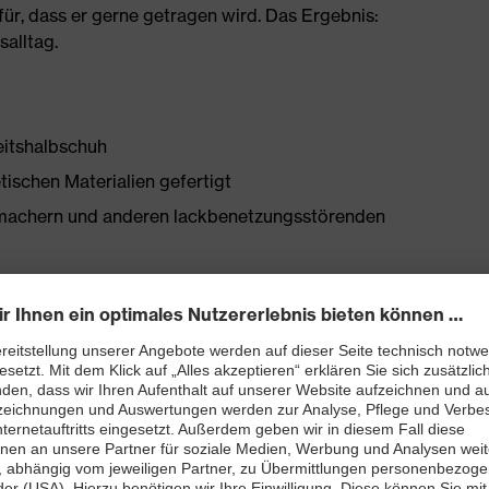
ür, dass er gerne getragen wird. Das Ergebnis:
salltag.
eitshalbschuh
tischen Materialien gefertigt
chmachern und anderen lackbenetzungsstörenden
bett mit Feuchtigkeitstransportsystem und