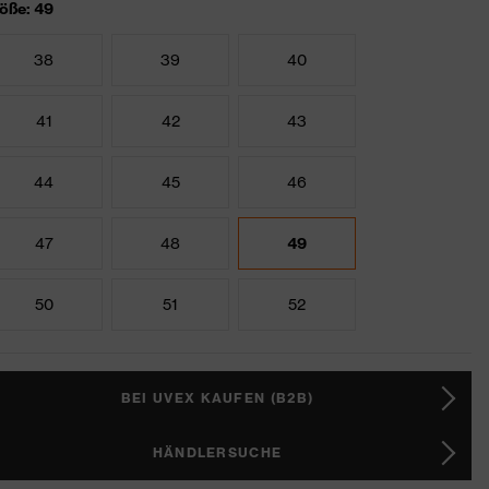
öße: 49
38
39
40
41
42
43
44
45
46
47
48
49
50
51
52
BEI UVEX KAUFEN (B2B)
HÄNDLERSUCHE