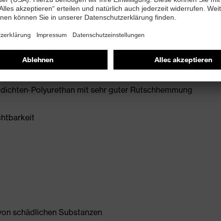
+ A1:2024
 mit Ableitwiderstand kleiner 100 Megaohm
e zum Schutz vor Umknicken
idichten-Polyurethan mit sehr guter Rutschhemmung
chtbarkeit
 von schädlichen Substanzen