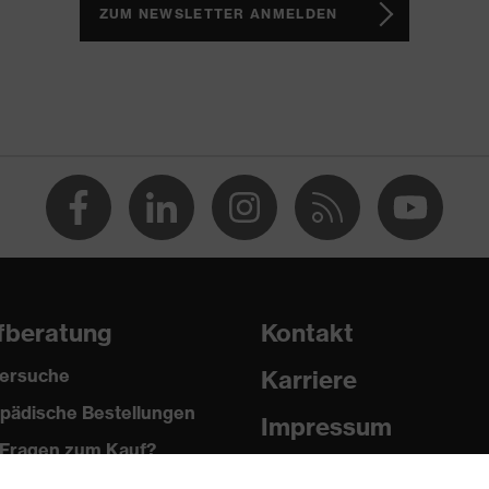
2 trend
ZUM NEWSLETTER ANMELDEN
PU/PU)
fberatung
Kontakt
ersuche
Karriere
2024
pädische Bestellungen
Impressum
Fragen zum Kauf?
Datenschutz