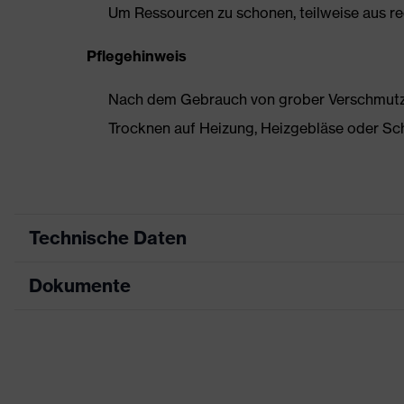
Um Ressourcen zu schonen, teilweise aus rec
Pflegehinweis
Nach dem Gebrauch von grober Verschmutzun
Trocknen auf Heizung, Heizgebläse oder Sc
Technische Daten
Dokumente
Produktart
Sicherheitsschuh
Produkttyp
Halbschuhe
Datenblatt
Produktfamilie
uvex 2 trend
Maßtabelle