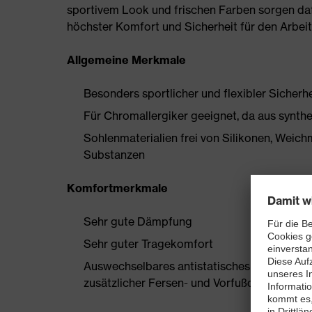
sportivem Look und frischen Farben sorgen daf
höchster Komfort und Sicherheit für den Arbeit
Allgemeine Merkmale
Besonders sportlicher und flexibler Sicherh
Für Chromallergiker geeignet, da aus synthe
Sohlenmaterialien frei von Silikonen, Wei
Substanzen
Komfortmerkmale
Sehr gute Dämpfung
Sehr guter Tragekomfort
Auswechselbares antistatisches Komfortfuß
zusätzlicher Fersen- und Vorfußdämpfung