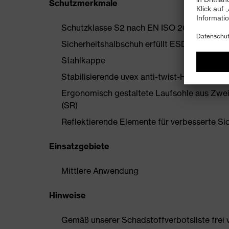
Schutzmerkmale
Schutzklasse S2 nach EN ISO 20345:2022 
Sicherheitshalbschuh erfüllt ESD-Vorgaben
Stahlkappe
Stabilisierende uvex anti-twist-Hinterkapp
Ergonomisch gestaltete Laufsohle aus Zwe
(SR)
Reflektierende Elemente für verbesserte Si
Einsatzgebiete
Mittlere Anwendung
Hinweise
Gemäß unserer Schadstoffverbotsliste frei