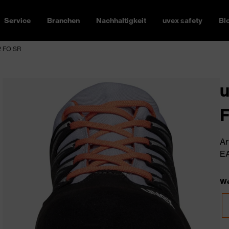
Service
Branchen
Nachhaltigkeit
uvex safety
Bl
2 FO SR
u
Ar
EA
We