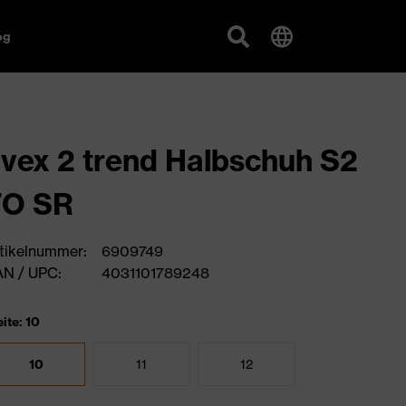
og
vex 2 trend Halbschuh S2
FO SR
tikelnummer:
6909749
N / UPC:
4031101789248
ite: 10
10
11
12