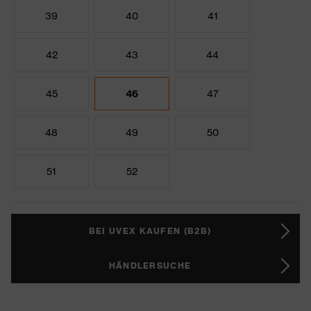
39
40
41
42
43
44
45
46
47
48
49
50
51
52
BEI UVEX KAUFEN (B2B)
HÄNDLERSUCHE