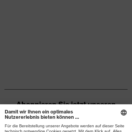
Rutschhemmung
SRC
Durchtritthemmung
Ohne Durchtritthemmung
uvex climazone, uvex
uvex Technologie
medicare+
Geschlossener
Fersenbereich, Non-marking-
Sohle, Profilierte Sohle,
Reflektierende Elemente,
Ausstattung
Weich gepolsterte
Staublasche, Weich
gepolsterter
Schaftabschluss
Abonnieren Sie jetzt unseren
Newsletter
Klimakomfortfußbett uvex 2
Fußbett
trend