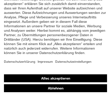
Futter
Distance-Mesh
ZUM NEWSLETTER ANMELDEN
Lieferumfang
1 Paar Sicherheitsschuhe
Marketingfarbe
french-blue
Zweidichten-Polyurethan
Material Sohle
(PU/PU)
Material Verschluss
Polyester (PES)
Material
Stahl
Shops
Zehenkappe
Online-Shop für B2B-Kunden
EN ISO 20345:2022 +
Norm
A1:2024
Online-Shop für Personaldienstleister
Online-Shop für Laserschutzprodukte
Obermaterial
Leder
uvex Optik Shop Fürth
Schutz chemische
Öl- und Benzinbeständigkeit