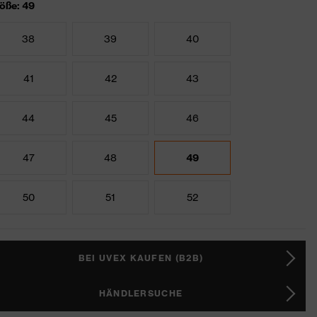
öße: 49
38
39
40
41
42
43
44
45
46
47
48
49
50
51
52
BEI UVEX KAUFEN (B2B)
HÄNDLERSUCHE