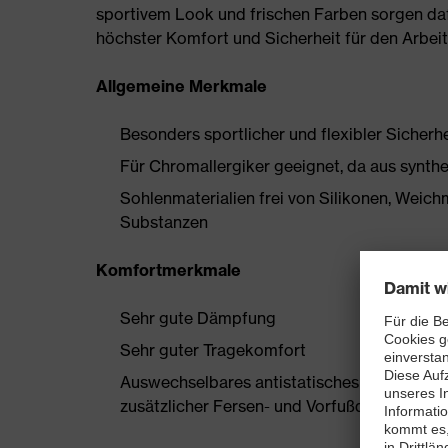
sportivem Look und frischen Farben sorgen daf
höchster Komfort und Sicherheit für den Arbeit
Allgemeine Merkmale
Besonders sportlicher und flexibler Sicherh
Für Chromallergiker geeignet, da aus synthe
Sohlenmaterialien frei von Silikonen, Wei
Substanzen
Komfortmerkmale
Sehr gute Dämpfung
Sehr guter Tragekomfort
Auswechselbares antistatisches Komfortfuß
zusätzlicher Fersen- und Vorfußdämpfung