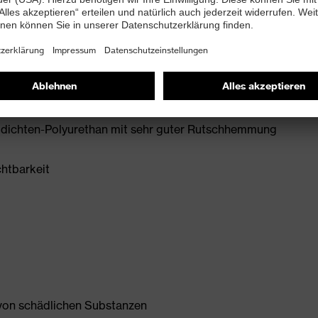
+ A1:2024
 mit Ableitwiderstand kleiner 100 Megaohm
e zum Schutz vor Umknicken
idichten-Polyurethan mit sehr guter Rutschhemmung
chtbarkeit
 von schädlichen Substanzen