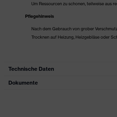
Um Ressourcen zu schonen, teilweise aus rec
Pflegehinweis
Nach dem Gebrauch von grober Verschmutzun
Trocknen auf Heizung, Heizgebläse oder Sc
Technische Daten
Dokumente
Produktart
Sicherheitsschuh
Produkttyp
Halbschuhe
Maßtabelle
Produktfamilie
uvex 2 trend
Datenblatt