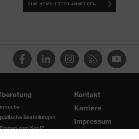
2 trend
ZUM NEWSLETTER ANMELDEN
PU/PU)
fberatung
Kontakt
2024
ersuche
Karriere
pädische Bestellungen
Impressum
Fragen zum Kauf?
Datenschutz
it (FO)