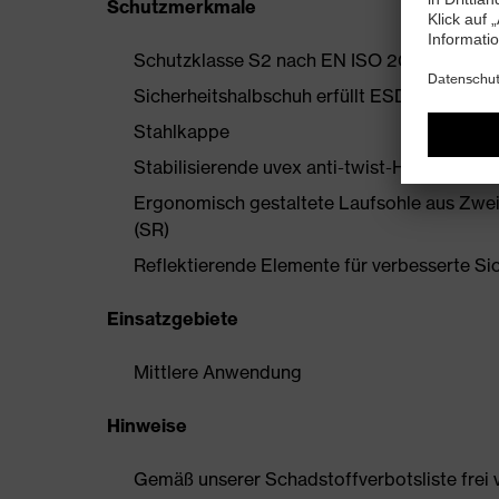
Schutzmerkmale
Schutzklasse S2 nach EN ISO 20345:2022 
Sicherheitshalbschuh erfüllt ESD-Vorgaben
Stahlkappe
Stabilisierende uvex anti-twist-Hinterkapp
Ergonomisch gestaltete Laufsohle aus Zwe
(SR)
Reflektierende Elemente für verbesserte Si
Einsatzgebiete
Mittlere Anwendung
Hinweise
Gemäß unserer Schadstoffverbotsliste frei