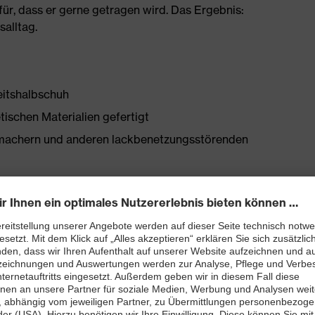
ür, dass er gerne getragen wird. Das Ergebnis:
salltag.
eitshalbschuh
tischen Materialien gefertigt
chmachern und anderen lackbenetzungsstörenden
bett mit Feuchtigkeitstransportsystem und