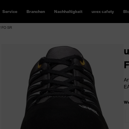
Service
Branchen
Nachhaltigkeit
uvex safety
Bl
2 FO SR
u
Ar
EA
We