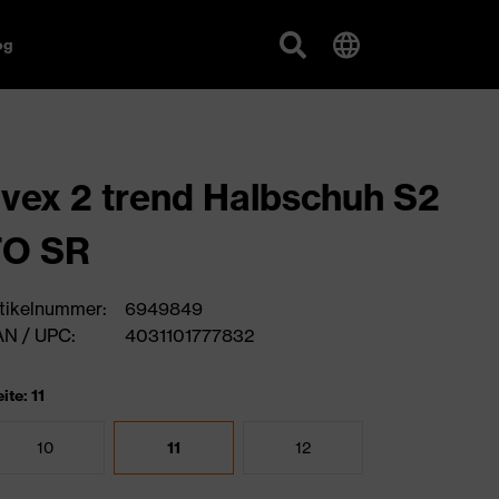
og
vex 2 trend Halbschuh S2
FO SR
tikelnummer:
6949849
N / UPC:
4031101777832
ite: 11
10
11
12