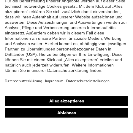
Futter
Distance-Mesh
ZUM NEWSLETTER ANMELDEN
Lieferumfang
1 Paar Sicherheitsschuhe
Marketingfarbe
french-blue
Zweidichten-Polyurethan
Material Sohle
(PU/PU)
Material
Polyurethan (PU)
Überkappe
Shops
Material Verschluss
Polyester (PES)
Online-Shop für B2B-Kunden
Material
Stahl
Zehenkappe
Online-Shop für Personaldienstleister
Online-Shop für Laserschutzprodukte
EN ISO 20345:2022 +
Norm
A1:2024
uvex Optik Shop Fürth