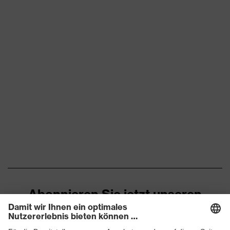
Zehenkappe
Stahlkappe
Rutschhemmung
SRC
Durchtritthemmung
Stahlzwischensohle
uvex climazone, uvex
uvex Technologie
medicare+
Geschlossener
Fersenbereich, Non-marking-
Sohle, Profilierte Sohle,
Reflektierende Elemente,
Ausstattung
Weich gepolsterte
Staublasche, Weich
gepolsterter
Schaftabschluss
Abonnieren Sie jetzt unseren
Newsletter
Klimakomfortfußbett uvex 2
Fußbett
trend