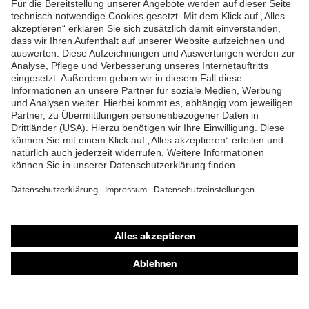
Futter
Distance-Mesh
ZUM NEWSLETTER ANMELDEN
Lieferumfang
1 Paar Sicherheitsschuhe
Marketingfarbe
french-blue
Zweidichten-Polyurethan
Material Sohle
(PU/PU)
Material
Polyurethan (PU)
Überkappe
Material Verschluss
Polyester (PES)
Shops
Online-Shop für B2B-Kunden
Material
Stahl
Zehenkappe
Online-Shop für Personaldienstleister
Online-Shop für Laserschutzprodukte
EN ISO 20345:2022 +
Norm
A1:2024