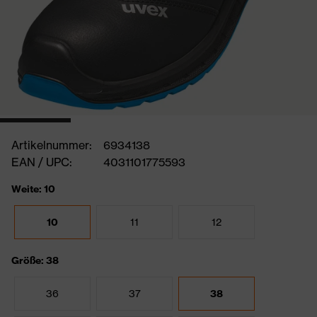
Artikelnummer:
6934138
EAN / UPC:
4031101775593
Weite: 10
10
11
12
Größe: 38
36
37
38