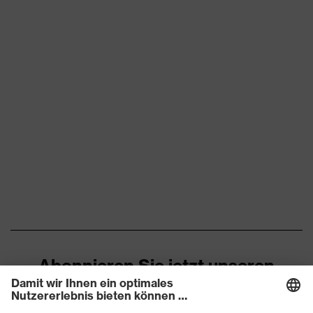
Zehenkappe
Stahlkappe
Rutschhemmung
SRC
Durchtritthemmung
Stahlzwischensohle
uvex climazone, uvex
uvex Technologie
medicare+
Geschlossener
Fersenbereich, Non-marking-
Sohle, Profilierte Sohle,
Reflektierende Elemente,
Ausstattung
Weich gepolsterte
Staublasche, Weich
gepolsterter
Schaftabschluss
Abonnieren Sie jetzt unseren
Newsletter
Klimakomfortfußbett uvex 2
Fußbett
trend