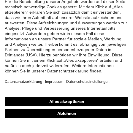
Futter
Distance-Mesh
ZUM NEWSLETTER ANMELDEN
Lieferumfang
1 Paar Sicherheitsschuhe
Marketingfarbe
french-blue
Zweidichten-Polyurethan
Material Sohle
(PU/PU)
Material
Polyurethan (PU)
Überkappe
Material Verschluss
Polyester (PES)
Shops
Online-Shop für B2B-Kunden
Material
Stahl
Zehenkappe
Online-Shop für Personaldienstleister
Online-Shop für Laserschutzprodukte
EN ISO 20345:2022 +
Norm
A1:2024