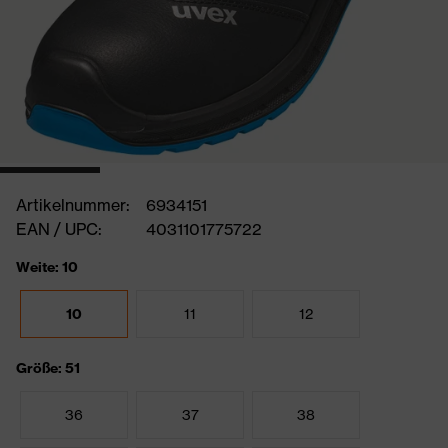
Artikelnummer:
6934151
EAN / UPC:
4031101775722
Weite: 10
10
11
12
Größe: 51
36
37
38