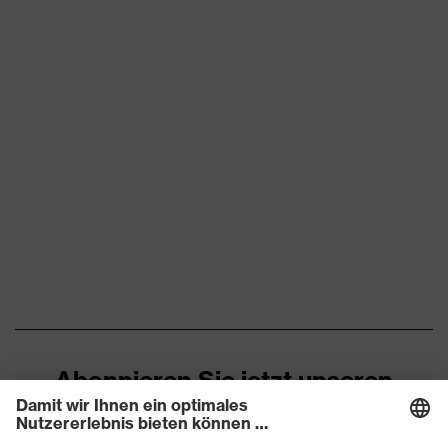
Zehenkappe
Stahlkappe
Rutschhemmung
SRC
Durchtritthemmung
Stahlzwischensohle
uvex climazone, uvex
uvex Technologie
medicare+
Geschlossener
Fersenbereich, Non-marking-
Sohle, Profilierte Sohle,
Reflektierende Elemente,
Ausstattung
Weich gepolsterte
Staublasche, Weich
gepolsterter
Schaftabschluss
Abonnieren Sie jetzt unseren
Newsletter
Klimakomfortfußbett uvex 2
Fußbett
trend