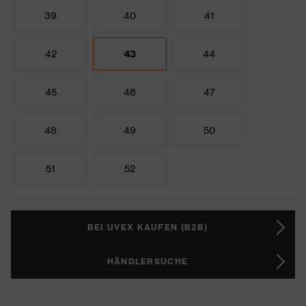
39
40
41
42
43
44
45
46
47
48
49
50
51
52
BEI UVEX KAUFEN (B2B)
HÄNDLERSUCHE