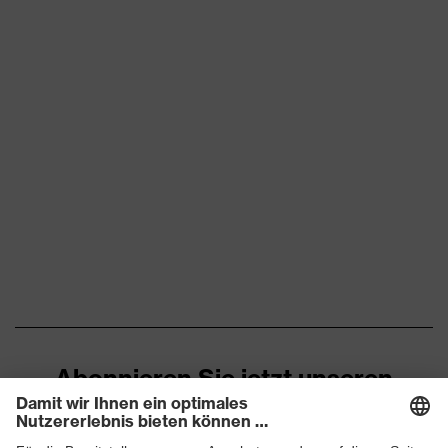
Zehenkappe
Stahlkappe
Rutschhemmung
SRC
Durchtritthemmung
Stahlzwischensohle
uvex climazone, uvex
uvex Technologie
medicare+
Geschlossener
Fersenbereich, Non-marking-
Sohle, Profilierte Sohle,
Reflektierende Elemente,
Ausstattung
Weich gepolsterte
Staublasche, Weich
gepolsterter
Schaftabschluss
Abonnieren Sie jetzt unseren
Newsletter
Klimakomfortfußbett uvex 2
Fußbett
trend