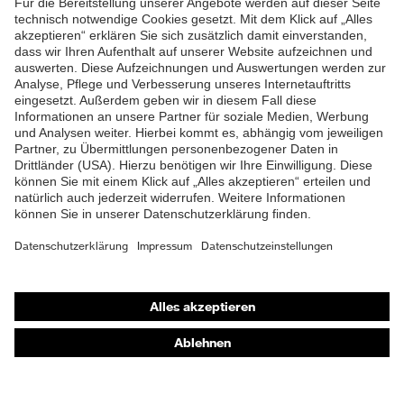
Futter
Distance-Mesh
ZUM NEWSLETTER ANMELDEN
Lieferumfang
1 Paar Sicherheitsschuhe
Marketingfarbe
french-blue
Zweidichten-Polyurethan
Material Sohle
(PU/PU)
Material
Polyurethan (PU)
Überkappe
Shops
Material Verschluss
Polyester (PES)
Online-Shop für B2B-Kunden
Material
Stahl
Zehenkappe
Online-Shop für Personaldienstleister
Online-Shop für Laserschutzprodukte
EN ISO 20345:2022 +
Norm
A1:2024
uvex Optik Shop Fürth