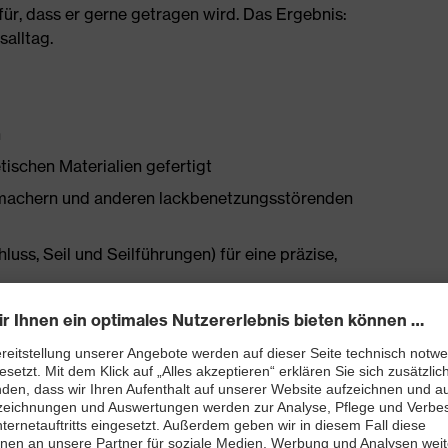
ür, dass er gerne getragen wird. Das Ergebnis:
salltag.
h
tischen Materialien gefertigt
chmachern und anderen lackbenetzungsstörenden
ss, Seil und Seilführungen) für eine präzise,
Obermaterial