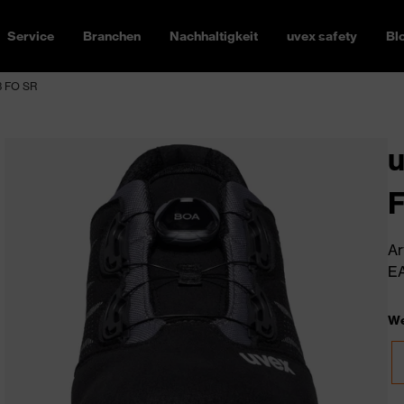
Service
Branchen
Nachhaltigkeit
uvex safety
Bl
3 FO SR
u
Ar
EA
We