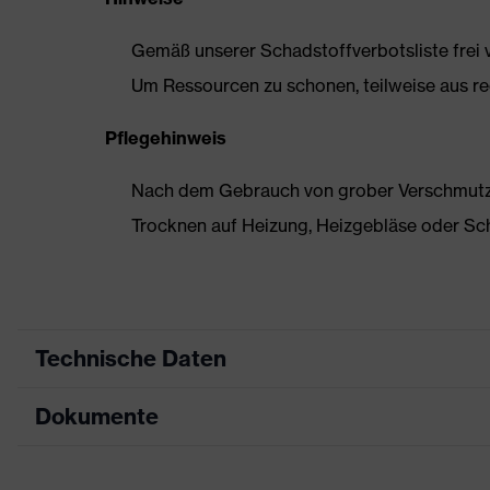
Gemäß unserer Schadstoffverbotsliste frei
Um Ressourcen zu schonen, teilweise aus rec
Pflegehinweis
Nach dem Gebrauch von grober Verschmutzun
Trocknen auf Heizung, Heizgebläse oder Sc
Technische Daten
Dokumente
Produktart
Sicherheitsschuh
Produkttyp
Halbschuhe
Datenblatt