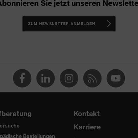
Abonnieren Sie jetzt unseren Newslette
iker
eschlossener Fersenbereich, Non-marking-Sohle, Profilierte
emente
ZUM NEWSLETTER ANMELDEN
 2 trend
 (PU/PU)
fberatung
Kontakt
ersuche
Karriere
:2024
pädische Bestellungen