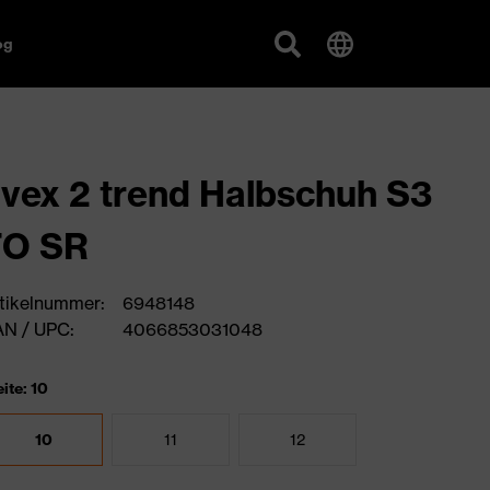
og
vex 2 trend Halbschuh S3
FO SR
tikelnummer:
6948148
N / UPC:
4066853031048
ite: 10
10
11
12