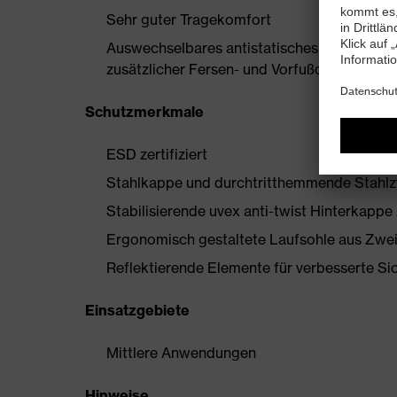
Sehr guter Tragekomfort
Auswechselbares antistatisches Komfortfuß
zusätzlicher Fersen- und Vorfußdämpfung
Schutzmerkmale
ESD zertifiziert
Stahlkappe und durchtritthemmende Stahl
Stabilisierende uvex anti-twist Hinterkapp
Ergonomisch gestaltete Laufsohle aus Zwe
Reflektierende Elemente für verbesserte Si
Einsatzgebiete
Mittlere Anwendungen
Hinweise