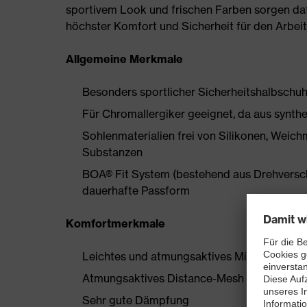
sportivem Look und frischen Farben sorgen daf
höchster Komfort und Sicherheit für den Arbeit
Allgemeine Merkmale
Besonders sportlicher Sicherheitshalbschu
Für Chromallergiker geeignet, da aus synthe
Sohlenmaterialien frei von Silikonen, Wei
Substanzen
BOA® Fit System (bestehend aus Drehverschlu
dauerhafte Passform
Komfortmerkmale
Leichtes und atmungsaktives Mikrovelours 
Atmungsaktives Distance-Mesh Futter
Sehr gute Dämpfung