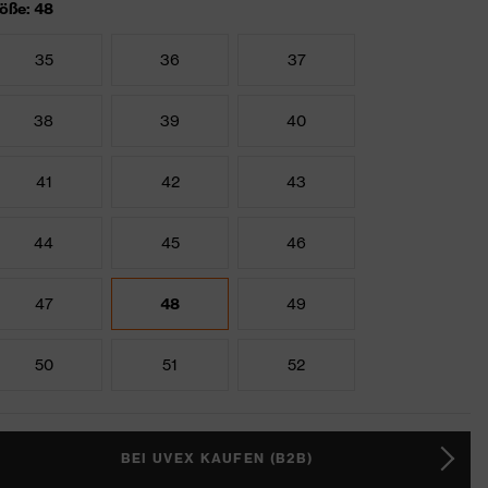
öße: 48
35
36
37
38
39
40
41
42
43
44
45
46
47
48
49
50
51
52
BEI UVEX KAUFEN (B2B)