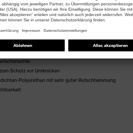
bett mit Feuchtigkeitstransportsystem und
zwischensohle
e zum Schutz vor Umknicken
idichten-Polyurethan mit sehr guter Rutschhemmung
chtbarkeit