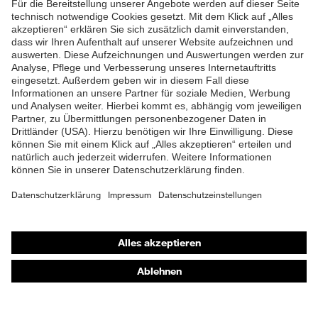
Futter
Distance-Mesh
ZUM NEWSLETTER ANMELDEN
Lieferumfang
1 Paar Sicherheitsschuhe
Zweidichten-Polyurethan
Material Sohle
(PU/PU)
Material Verschluss
Kunststoff
Material
Stahl
Zehenkappe
EN ISO 20345:2022 +
Norm
Shops
A1:2024
Online-Shop für B2B-Kunden
Obermaterial
Mikrovelours
Online-Shop für Personaldienstleister
Schutz chemische
Öl- und Benzinbeständigkeit
Online-Shop für Laserschutzprodukte
Risiken
(FO)