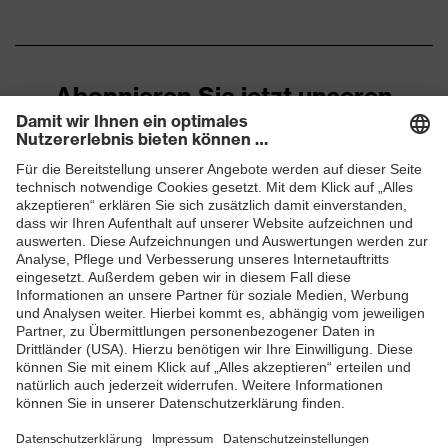
Zehenkappe
EN ISO 20345:2022 +
Norm
A1:2024
Abonnieren Sie jetzt unseren
Obermaterial
Mikrovelours
Newsletter
Sohle
uvex 2 trend
ZUM NEWSLETTER ANMELDEN
Verschluss
Schnürsenkel