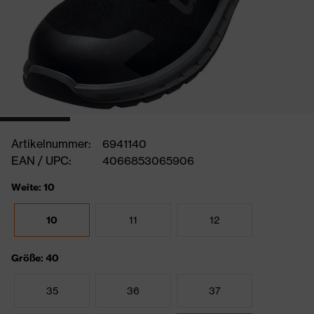
Artikelnummer:
6941140
EAN / UPC:
4066853065906
Weite: 10
10
11
12
Größe: 40
35
36
37