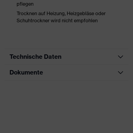
pflegen
Trocknen auf Heizung, Heizgebläse oder
Schuhtrockner wird nicht empfohlen
Technische Daten
Dokumente
Produktart
Sicherheitsschuh
Produkttyp
Halbschuhe
Maßtabelle
Produktfamilie
uvex 2 trend
Datenblatt
Schutzklasse
S3S
CE Konformitätserklärung
Farbe
gelb, schwarz
Downloadportal für CE