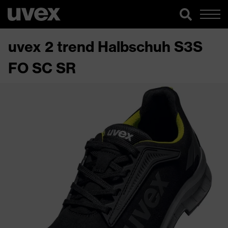
uvex 2 trend Halbschuh S3S
FO SC SR