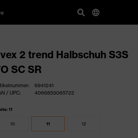
og
vex 2 trend Halbschuh S3S
FO SC SR
tikelnummer:
6941241
N / UPC:
4066853065722
ite: 11
10
11
12