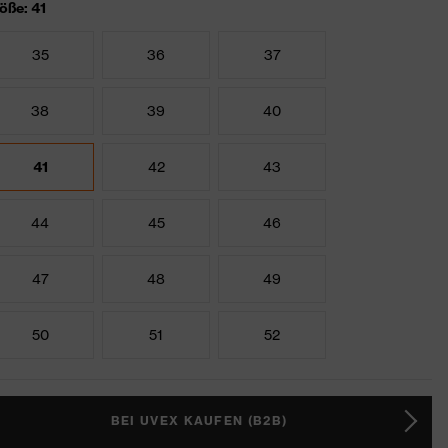
öße: 41
35
36
37
38
39
40
41
42
43
44
45
46
47
48
49
50
51
52
BEI UVEX KAUFEN (B2B)