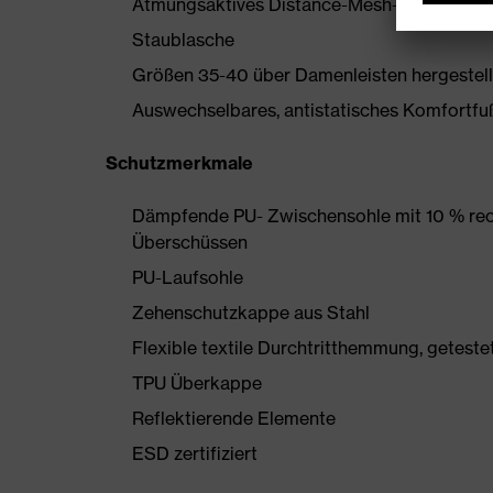
Atmungsaktives Distance-Mesh-Futter
Staublasche
Größen 35-40 über Damenleisten hergestell
Auswechselbares, antistatisches Komfortfu
Schutzmerkmale
Dämpfende PU- Zwischensohle mit 10 % rec
Überschüssen
PU-Laufsohle
Zehenschutzkappe aus Stahl
Flexible textile Durchtritthemmung, getest
TPU Überkappe
Reflektierende Elemente
ESD zertifiziert