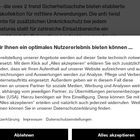
 die uvex 2 trend Sicherheitsschuhe bieten etablierte
skollektion für mittlere Anwendungen. Die anti-twist
nte für zusätzlichen Umknickschutz bei jedem
eatures stellt für zahlreiche Einsatzbereiche ein
icht und die Polyurethan-Laufsohle sorgen für ein
tischen Materialien gefertigt
chmachern und anderen lackbenetzungsstörenden
ves Mikrovelours Obermaterial