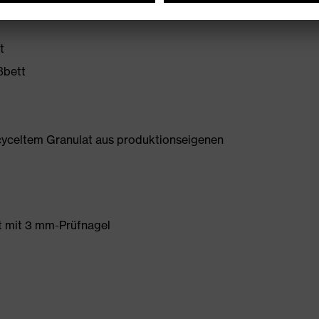
t
ßbett
yceltem Granulat aus produktionseigenen
et mit 3 mm-Prüfnagel