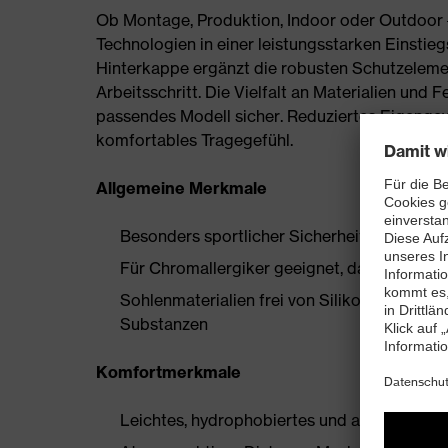
Ob Montage, Produktion, Indoor oder Outdoor –
Technologien in einer leistungsstarken Einstieg
Hinterkappe ergänzt die robusten Schutzeleme
Arbeitsschritt. Die Vielfalt an Materialien und F
passendes Modell sicher. Reduziertes Eigengew
komfortables Tragegefühl.
Allgemeine Merkmale
Besonders sportlicher Sicherheitsschuh
Für Chromallergiker geeignet, da aus synthe
Sohlenmaterialien frei von Silikonen, Wei
Substanzen
Komfortmerkmale
Leichtes, hydrophobiertes und atmungsakti