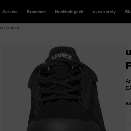
Service
Branchen
Nachhaltigkeit
uvex safety
Bl
S3S FO SC SR
u
Ar
EA
We