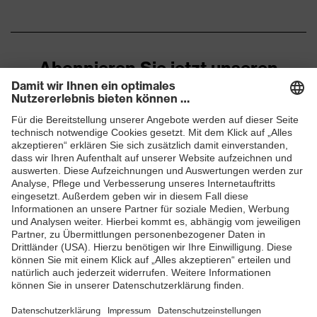
Zehenkappe
EN ISO 20345:2022 +
Norm
A1:2024
Abonnieren Sie jetzt unseren
Obermaterial
Mikrovelours
Newsletter
Sohle
uvex 2 trend
ZUM NEWSLETTER ANMELDEN
Verschluss
Schnürsenkel