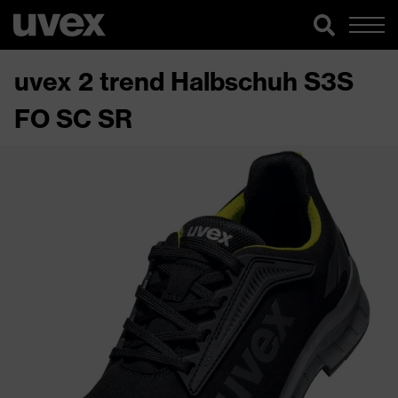
uvex 2 trend Halbschuh S3S
FO SC SR