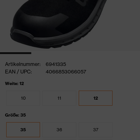
Artikelnummer:
6941335
EAN / UPC:
4066853066057
Weite: 12
10
11
12
Größe: 35
35
36
37