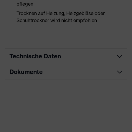
pflegen
Trocknen auf Heizung, Heizgebläse oder
Schuhtrockner wird nicht empfohlen
Technische Daten
Dokumente
Produktart
Sicherheitsschuh
Produkttyp
Halbschuhe
Maßtabelle
Produktfamilie
uvex 2 trend
Datenblatt
Schutzklasse
S3S
CE Konformitätserklärung
Farbe
gelb, schwarz
Downloadportal für CE