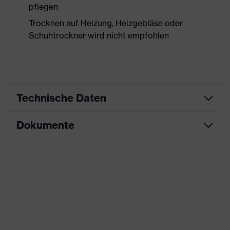
pflegen
Trocknen auf Heizung, Heizgebläse oder
Schuhtrockner wird nicht empfohlen
Technische Daten
Dokumente
Produktart
Sicherheitsschuh
Produkttyp
Halbschuhe
Maßtabelle
Produktfamilie
uvex 2 trend
Datenblatt
Schutzklasse
S3S
CE Konformitätserklärung
Farbe
gelb, schwarz
Downloadportal für CE