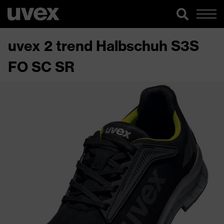
uvex 2 trend Halbschuh S3S
FO SC SR