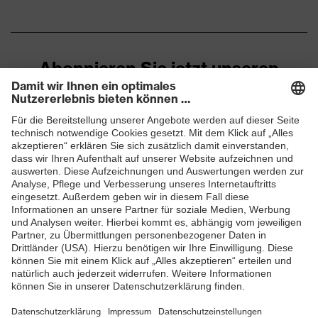
Zehenkappe
EN ISO 20345:2022 +
Norm
A1:2024
Abonnieren Sie jetzt unseren
Obermaterial
Mikrovelours
Newsletter
Sohle
uvex 2 trend
ZUM NEWSLETTER ANMELDEN
Verschluss
Schnürsenkel