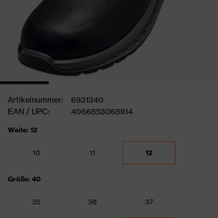
Artikelnummer:
6931340
EAN / UPC:
4066853068914
Weite: 12
10
11
12
Größe: 40
35
36
37