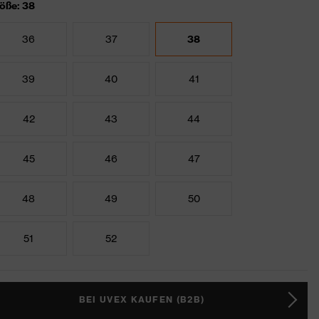
öße: 38
36
37
38
39
40
41
42
43
44
45
46
47
48
49
50
51
52
BEI UVEX KAUFEN (B2B)