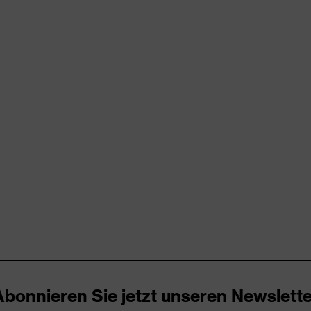
rungen
er Aufladung (ESD) mit einem Ableitwiderstand kleiner 100
icare+
Abonnieren Sie jetzt unseren Newslette
ker