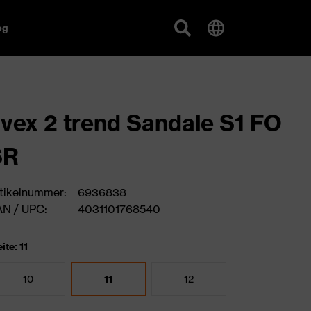
og
vex 2 trend Sandale S1 FO
SR
tikelnummer:
6936838
N / UPC:
4031101768540
ite: 11
10
11
12