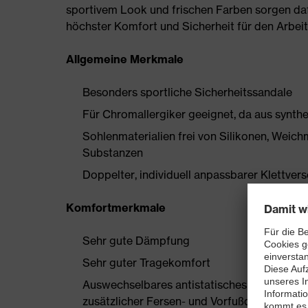
sportivem Look und frischen Farben sorgen daf
höchster Komfort und Sicherheit für den Arbeit
Allgemeine Merkmale
Besonders sportliche Sicherheitssandale
Für Chromallergiker geeignet, da aus synthe
Sohlenmaterialien frei von Silikonen, Wei
Substanzen
Doppelter, individuell anpassbarer Klettver
Komfortmerkmale
Sehr gute Dämpfung
Sehr guter Tragekomfort
Auswechselbares antistatisches Komfortfuß
zusätzlicher Fersen- und Vorfußdämpfung