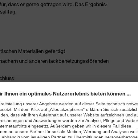
ür, dass er gerne getragen wird. Das Ergebnis:
salltag.
tischen Materialien gefertigt
chmachern und anderen lackbenetzungsstörenden
schluss
bett mit Feuchtigkeitstransportsystem und