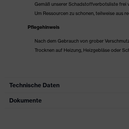
Gemäß unserer Schadstoffverbotsliste frei
Um Ressourcen zu schonen, teilweise aus rec
Pflegehinweis
Nach dem Gebrauch von grober Verschmutzun
Trocknen auf Heizung, Heizgebläse oder Sc
Technische Daten
Dokumente
Produktart
Sicherheitsschuh
Produkttyp
Sandalen
Datenblatt
Produktfamilie
uvex 2 trend
Maßtabelle