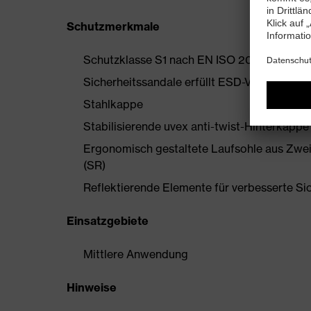
Schutzmerkmale
Schutzklasse S1 nach EN ISO 20345:2022 
Sicherheitssandale erfüllt ESD-Vorgaben m
Stahlkappe
Stabilisierende uvex anti-twist-Hinterkapp
Ergonomisch gestaltete Laufsohle aus Zwe
(SR)
Reflektierende Elemente für verbesserte Si
Einsatzgebiete
Mittlere Anwendung
Hinweise