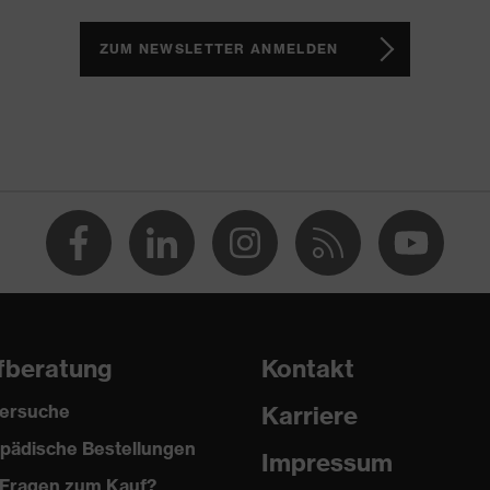
h, Non-marking-Sohle, Profilierte Sohle, Reflektierende
te Lasche, Weich gepolsterter Schaftabschluss
ZUM NEWSLETTER ANMELDEN
2 trend
(PU/PU)
fberatung
Kontakt
ersuche
Karriere
pädische Bestellungen
Impressum
2024
Fragen zum Kauf?