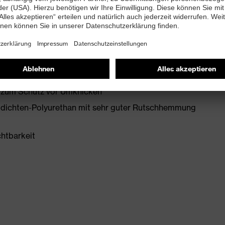
+ A1:2024
it Ableitwiderstand kleiner 100 Megaohm
e zum Schutz vor Umknicken
idichten-Polyurethan mit sehr guter Rutschhemmung
chtbarkeit