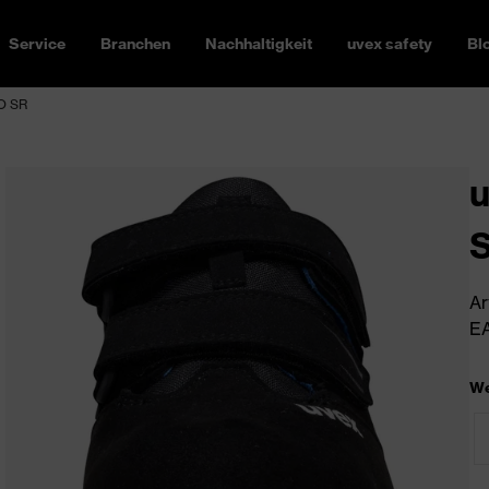
Service
Branchen
Nachhaltigkeit
uvex safety
Bl
FO SR
u
Ar
EA
We