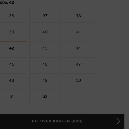
öße: 42
36
37
38
39
40
41
42
43
44
45
46
47
48
49
50
51
52
BEI UVEX KAUFEN (B2B)