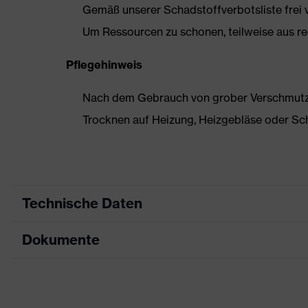
Gemäß unserer Schadstoffverbotsliste frei
Um Ressourcen zu schonen, teilweise aus rec
Pflegehinweis
Nach dem Gebrauch von grober Verschmutzun
Trocknen auf Heizung, Heizgebläse oder Sc
Technische Daten
Dokumente
Produktart
Sicherheitsschuh
Produkttyp
Sandalen
Datenblatt
Produktfamilie
uvex 2 trend
Maßtabelle