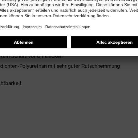
+ A1:2024
it Ableitwiderstand kleiner 100 Megaohm
e zum Schutz vor Umknicken
idichten-Polyurethan mit sehr guter Rutschhemmung
chtbarkeit