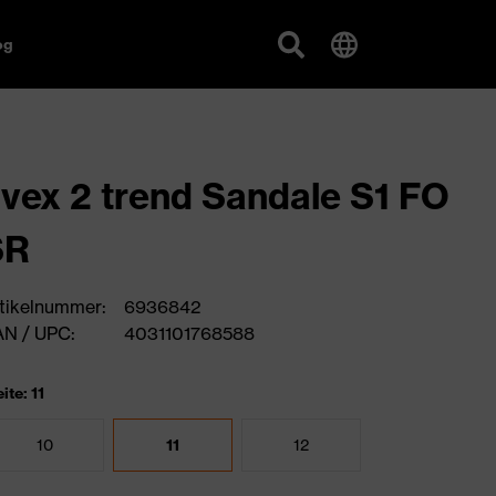
og
vex 2 trend Sandale S1 FO
SR
tikelnummer:
6936842
N / UPC:
4031101768588
ite: 11
10
11
12