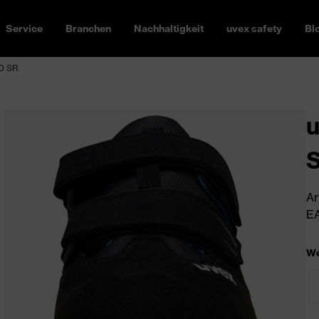
Service
Branchen
Nachhaltigkeit
uvex safety
Bl
FO SR
u
Ar
EA
We