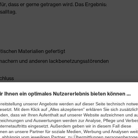
ür, dass er gerne getragen wird. Das Ergebnis:
salltag.
tischen Materialien gefertigt
chmachern und anderen lackbenetzungsstörenden
schluss
bett mit Feuchtigkeitstransportsystem und