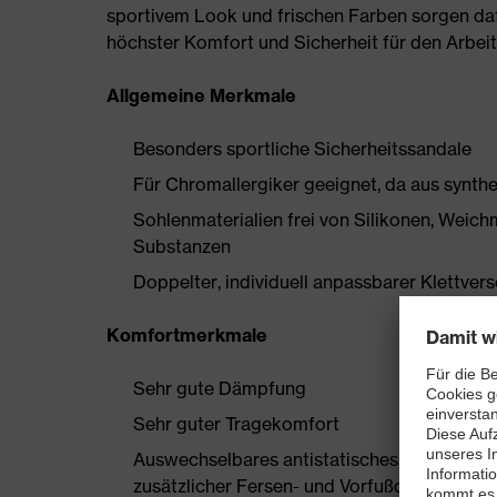
sportivem Look und frischen Farben sorgen daf
höchster Komfort und Sicherheit für den Arbeit
Allgemeine Merkmale
Besonders sportliche Sicherheitssandale
Für Chromallergiker geeignet, da aus synthe
Sohlenmaterialien frei von Silikonen, Wei
Substanzen
Doppelter, individuell anpassbarer Klettver
Komfortmerkmale
Sehr gute Dämpfung
Sehr guter Tragekomfort
Auswechselbares antistatisches Komfortfuß
zusätzlicher Fersen- und Vorfußdämpfung