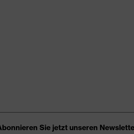
rungen
er Aufladung (ESD) mit einem Ableitwiderstand kleiner 100
icare+
Abonnieren Sie jetzt unseren Newslette
ker