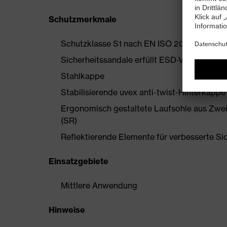
Schutzmerkmale
Schutzklasse S1 nach EN ISO 20345:2022 
Sicherheitssandale erfüllt ESD-Vorgaben m
Stahlkappe
Stabilisierende uvex anti-twist-Hinterkapp
Ergonomisch gestaltete Laufsohle aus Zwe
(SR)
Reflektierende Elemente für verbesserte Si
Einsatzgebiete
Mittlere Anwendung
Hinweise