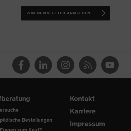
h, Non-marking-Sohle, Profilierte Sohle, Reflektierende
te Lasche, Weich gepolsterter Schaftabschluss
ZUM NEWSLETTER ANMELDEN
2 trend
(PU/PU)
fberatung
Kontakt
ersuche
Karriere
pädische Bestellungen
Impressum
2024
Fragen zum Kauf?