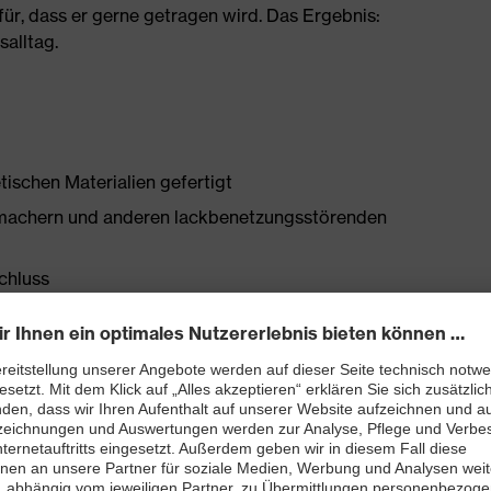
ür, dass er gerne getragen wird. Das Ergebnis:
salltag.
tischen Materialien gefertigt
chmachern und anderen lackbenetzungsstörenden
schluss
bett mit Feuchtigkeitstransportsystem und