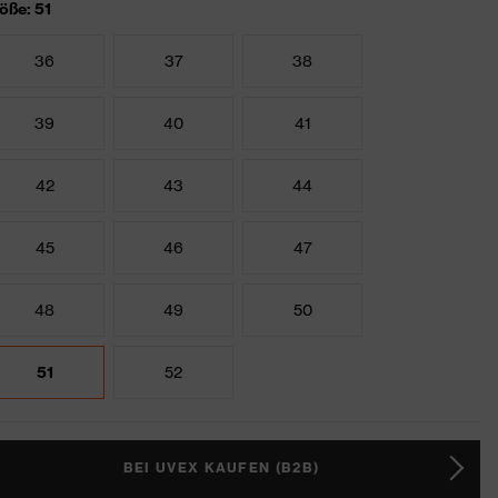
öße: 51
36
37
38
39
40
41
42
43
44
45
46
47
48
49
50
51
52
BEI UVEX KAUFEN (B2B)