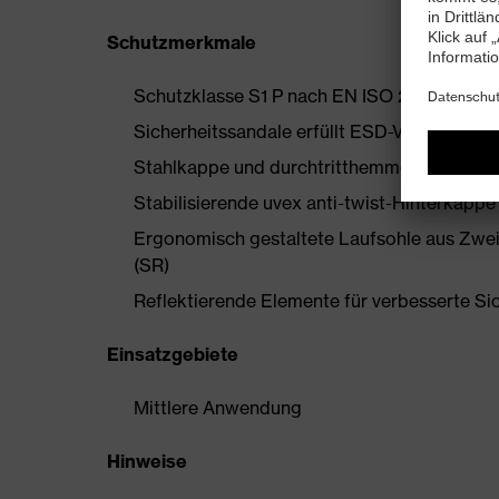
Schutzmerkmale
Schutzklasse S1 P nach EN ISO 20345:202
Sicherheitssandale erfüllt ESD-Vorgaben m
Stahlkappe und durchtritthemmende Stahl
Stabilisierende uvex anti-twist-Hinterkapp
Ergonomisch gestaltete Laufsohle aus Zwe
(SR)
Reflektierende Elemente für verbesserte Si
Einsatzgebiete
Mittlere Anwendung
Hinweise