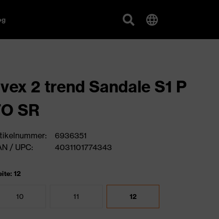
og
vex 2 trend Sandale S1 P
FO SR
tikelnummer:
6936351
N / UPC:
4031101774343
ite: 12
10
11
12