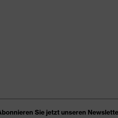
rungen
er Aufladung (ESD) mit einem Ableitwiderstand kleiner 100
icare+
Abonnieren Sie jetzt unseren Newslette
ker