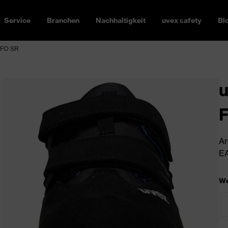
Service
Branchen
Nachhaltigkeit
uvex safety
Bl
P FO SR
u
Ar
EA
We