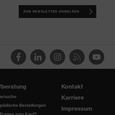
h, Non-marking-Sohle, Profilierte Sohle, Reflektierende
te Lasche, Weich gepolsterter Schaftabschluss
ZUM NEWSLETTER ANMELDEN
2 trend
(PU/PU)
fberatung
Kontakt
ersuche
Karriere
pädische Bestellungen
Impressum
2024
Fragen zum Kauf?