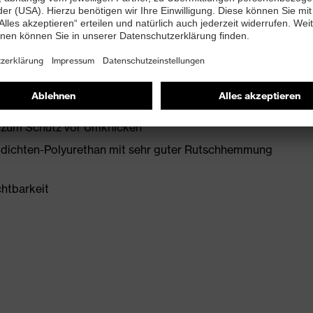
2 + A1:2024
it Ableitwiderstand kleiner 100 Megaohm
zwischensohle
e zum Schutz vor Umknicken
idichten-Polyurethan mit sehr guter Rutschhemmung
chtbarkeit