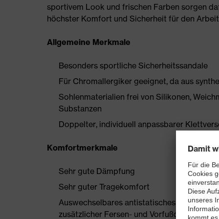
sportivem Look und frischen Farben sorgen daf
höchster Komfort und Sicherheit für den Arbeit
Allgemeine Merkmale
Besonders sportliche Sicherheitssandale
Für Chromallergiker geeignet, da aus synthe
Sohlenmaterialien frei von Silikonen, Wei
Substanzen
Doppelter, individuell anpassbarer Klettver
Komfortmerkmale
Sehr gute Dämpfung
Sehr guter Tragekomfort
Auswechselbares antistatisches Komfortfuß
zusätzlicher Fersen- und Vorfußdämpfung