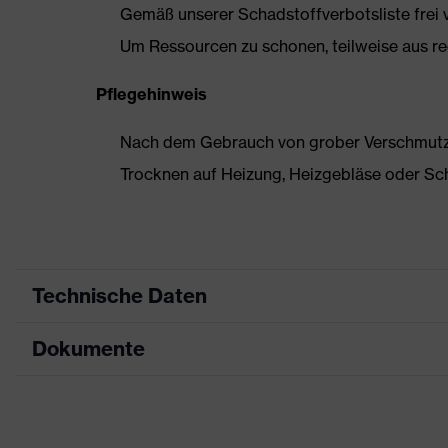
Gemäß unserer Schadstoffverbotsliste frei
Um Ressourcen zu schonen, teilweise aus rec
Pflegehinweis
Nach dem Gebrauch von grober Verschmutzun
Trocknen auf Heizung, Heizgebläse oder Sc
Technische Daten
Dokumente
Produktart
Sicherheitsschuh
Produkttyp
Sandalen
Maßtabelle
Produktfamilie
uvex 2 trend
Datenblatt