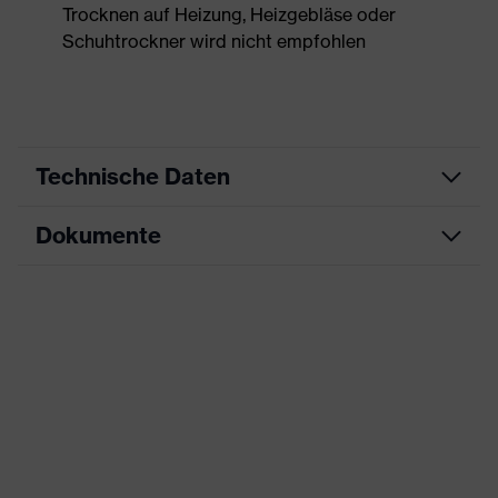
Trocknen auf Heizung, Heizgebläse oder
Schuhtrockner wird nicht empfohlen
Technische Daten
Dokumente
Produktart
Sicherheitsschuh
Produkttyp
Stiefel
Maßtabelle
Produktfamilie
uvex 2 trend
Datenblatt
Schutzklasse
S1 PS
CE Konformitätserklärung
Farbe
gelb, schwarz
Downloadportal für CE
Konformitätserklärungen
Geschlecht
Damen, Herren