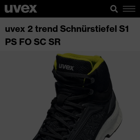
uvex 2 trend Schnürstiefel S1
PS FO SC SR