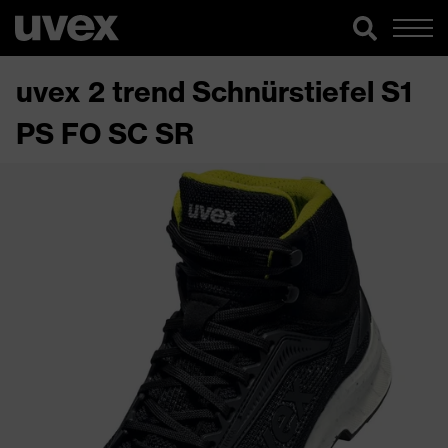
uvex 2 trend Schnürstiefel S1
PS FO SC SR