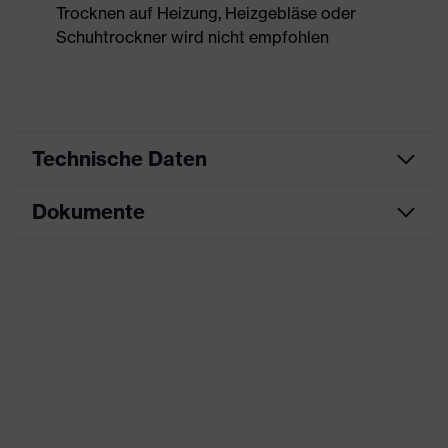
Trocknen auf Heizung, Heizgebläse oder
Schuhtrockner wird nicht empfohlen
Technische Daten
Dokumente
Produktart
Sicherheitsschuh
Produkttyp
Stiefel
Maßtabelle
Produktfamilie
uvex 2 trend
Datenblatt
Schutzklasse
S1 PS
CE Konformitätserklärung
Farbe
gelb, schwarz
Downloadportal für CE
Konformitätserklärungen
Geschlecht
Damen, Herren