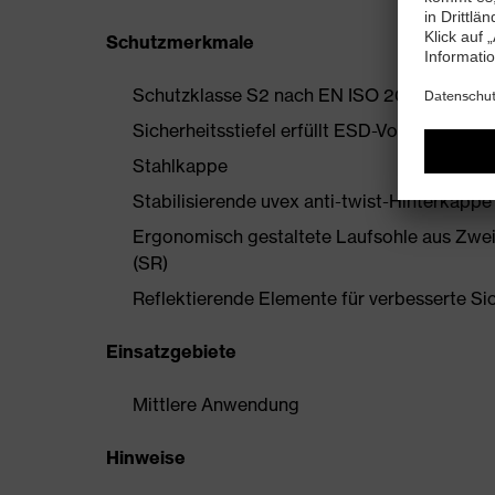
Schutzmerkmale
Schutzklasse S2 nach EN ISO 20345:2022 
Sicherheitsstiefel erfüllt ESD-Vorgaben mi
Stahlkappe
Stabilisierende uvex anti-twist-Hinterkapp
Ergonomisch gestaltete Laufsohle aus Zwe
(SR)
Reflektierende Elemente für verbesserte Si
Einsatzgebiete
Mittlere Anwendung
Hinweise