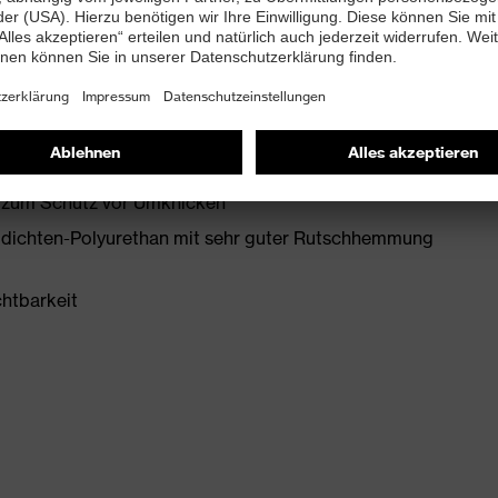
+ A1:2024
t Ableitwiderstand kleiner 100 Megaohm
e zum Schutz vor Umknicken
idichten-Polyurethan mit sehr guter Rutschhemmung
chtbarkeit