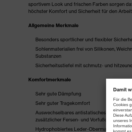
sportivem Look und frischen Farben sorgen daf
höchster Komfort und Sicherheit für den Arbeit
Allgemeine Merkmale
Besonders sportlicher und flexibler Sicherhe
Sohlenmaterialien frei von Silikonen, Wei
Substanzen
Sicherheitsstiefel mit schmutz- und hitze
Komfortmerkmale
Sehr gute Dämpfung
Sehr guter Tragekomfort
Auswechselbares antistatisches Komfortfuß
zusätzlicher Fersen- und Vorfußdämpfung
Hydrophobiertes Leder-Obermaterial