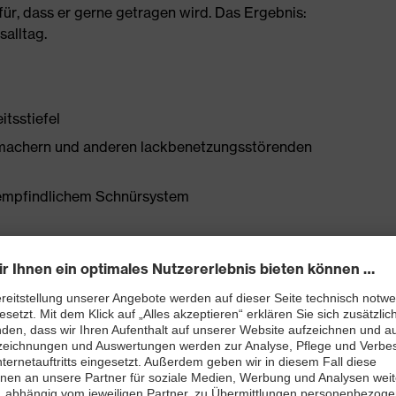
ür, dass er gerne getragen wird. Das Ergebnis:
salltag.
itsstiefel
chmachern und anderen lackbenetzungsstörenden
unempfindlichem Schnürsystem
bett mit Feuchtigkeitstransportsystem und