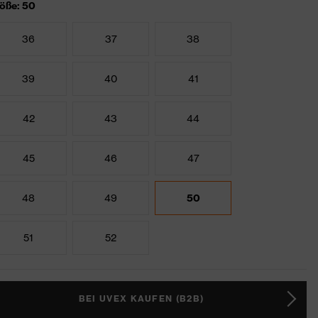
öße: 50
36
37
38
39
40
41
42
43
44
45
46
47
48
49
50
51
52
BEI UVEX KAUFEN (B2B)