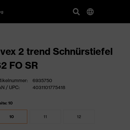
og
vex 2 trend Schnürstiefel
S2 FO SR
tikelnummer:
6935750
N / UPC:
4031101775418
ite: 10
10
11
12