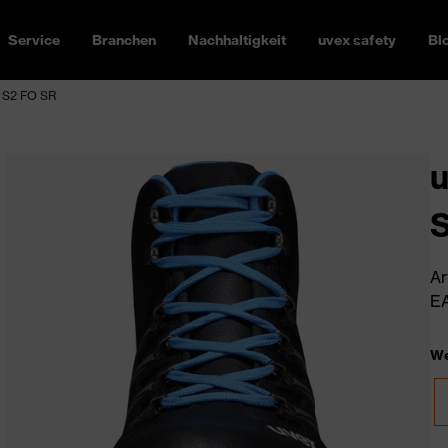
Service
Branchen
Nachhaltigkeit
uvex safety
Bl
l S2 FO SR
u
Ar
EA
We