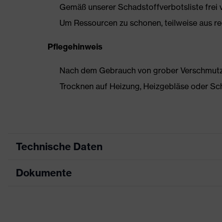
Gemäß unserer Schadstoffverbotsliste frei
Um Ressourcen zu schonen, teilweise aus rec
Pflegehinweis
Nach dem Gebrauch von grober Verschmutzun
Trocknen auf Heizung, Heizgebläse oder Sc
Technische Daten
Dokumente
Produktart
Sicherheitsschuh
Produkttyp
Stiefel
Datenblatt
Produktfamilie
uvex 2 trend
Maßtabelle