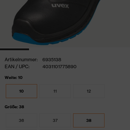
Artikelnummer:
6935138
EAN / UPC:
4031101775890
Weite: 10
10
11
12
Größe: 38
36
37
38