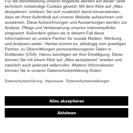
Futter
Distance-Mesh
ZUM NEWSLETTER ANMELDEN
Lieferumfang
1 Paar Sicherheitsschuhe
Marketingfarbe
french-blue
Zweidichten-Polyurethan
Material Sohle
(PU/PU)
Material
Polyurethan (PU)
Überkappe
Material Verschluss
Polyester (PES)
Shops
Material
Stahl
Online-Shop für B2B-Kunden
Zehenkappe
Online-Shop für Personaldienstleister
EN ISO 20345:2022 +
Norm
Online-Shop für Laserschutzprodukte
A1:2024
uvex Optik Shop Fürth