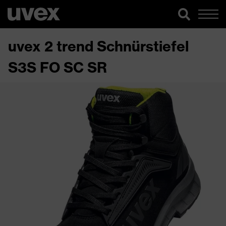
uvex 2 trend Schnürstiefel
S3S FO SC SR