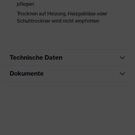
pflegen
Trocknen auf Heizung, Heizgebläse oder
Schuhtrockner wird nicht empfohlen
Technische Daten
Dokumente
Produktart
Sicherheitsschuh
Produkttyp
Stiefel
Maßtabelle
Produktfamilie
uvex 2 trend
Datenblatt
Schutzklasse
S3S
CE Konformitätserklärung
Farbe
gelb, schwarz
Downloadportal für CE