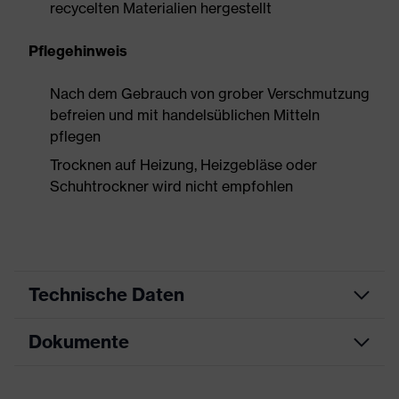
recycelten Materialien hergestellt
Pflegehinweis
Nach dem Gebrauch von grober Verschmutzung
befreien und mit handelsüblichen Mitteln
pflegen
Trocknen auf Heizung, Heizgebläse oder
Schuhtrockner wird nicht empfohlen
Technische Daten
Dokumente
Produktart
Sicherheitsschuh
Produkttyp
Halbschuhe
Datenblatt