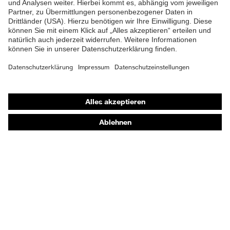
Risiken
(FO)
Schutz elektrische
Antistatik (A)
Risiken
Schutz
Durchtritthemmung (P),
mechanische
Energieaufnahmevermögen
Shops
Risiken
im Fersenbereich (E)
Online-Shop für B2B-Kunden
Sohle
uvex 2 xenova®
Online-Shop für Personaldienstleister
Verschluss
BOA® Fit System
Online-Shop für Laserschutzprodukte
uvex Optik Shop Fürth
E | 3 Store
Kaufberatung
Händlersuche