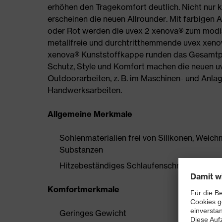
erhöhen den Tragekomfort deutlich. Nicht nur 
erscheinen die neuen Allrounder. Mit farbigen 
oder Rot werden die uvex 2 xenova® zum modis
metallfreie und durchtritthemmende uvex xeno
xenova® Kunststoffkappe runden das Gesamtpa
Schutz, Style und Komfort machen die neuen uv
Outdoorarbeiten, z. B. im Maschinen- und Anlag
Handwerksarbeiten.
Allgemeine Merkmale
Sohlenmaterialien frei von Silikonen, Wei
Substanzen
Hitzebeständiges Schlaufenschnürsystem
Komfortmerkmale
Geringes Gewicht