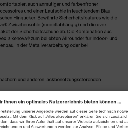
komfortabler, auch anmutiger und farbenfroher
Accessoires und einer Laufsohle in leuchtendem Blau
chen Hingucker. Bewährte Sicherheitsfeatures wie die
va® Zwischensohle (modellabhängig) und die uvex
ket der Sicherheitsschuhe ab. Die Kombination aus
ex 2 xenova® zum beliebten Allrounder für Indoor- und
enbau, in der Metallverarbeitung oder bei
chmachern und anderen lackbenetzungsstörenden