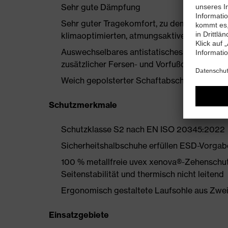
Sehr gute Dämpfung
Sehr guter Tragekomfort, zu dem ein neu ent
klimaoptimierten, atmungsaktiven Materiali
Auswechselbares antistatisches Komfortfuß
zusätzlicher Fersen- und Vorfußdämpfung
Weich gepolsterter Schaftabschluss
Schutzmerkmale
Schutzklasse S2 nach EN ISO 20345:2022
Sicherheitshalbschuhe erfüllen ESD-Vorgab
100 % metallfreie uvex xenova®-Zehenschut
Seitenstabilität und thermisch nicht leitend
Ergonomisch gestaltete Laufsohle aus Zwe
Einsatzgebiete