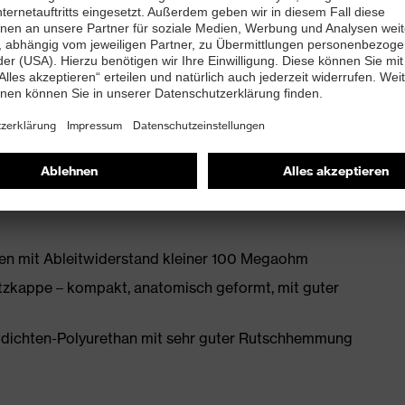
wickelter Leisten ebenso beiträgt wie die
en
bett mit Feuchtigkeitstransportsystem und
en mit Ableitwiderstand kleiner 100 Megaohm
zkappe – kompakt, anatomisch geformt, mit guter
idichten-Polyurethan mit sehr guter Rutschhemmung