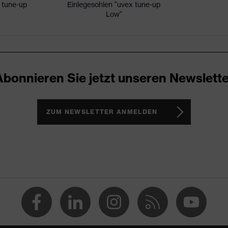
 tune-up
Einlegesohlen "uvex tune-up
Low"
icare+, uvex xenova®-System
schlossener Fersenbereich, Non-marking-Sohle, Profilierte
mente, Weich gepolsterte Staublasche, Weich gepolsterter
Abonnieren Sie jetzt unseren Newslette
 1/uvex 2
ZUM NEWSLETTER ANMELDEN
(PU/PU)