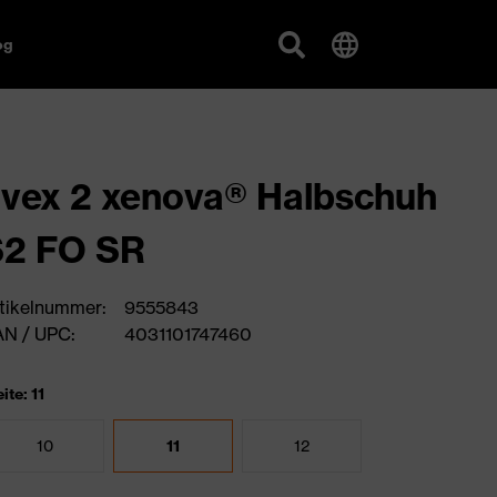
og
vex 2 xenova® Halbschuh
S2 FO SR
tikelnummer:
9555843
N / UPC:
4031101747460
ite: 11
10
11
12