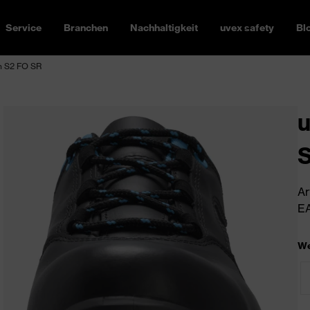
Service
Branchen
Nachhaltigkeit
uvex safety
Bl
h S2 FO SR
u
Ar
EA
We