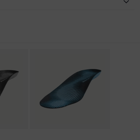
rungen
er Aufladung (ESD) mit einem Ableitwiderstand kleiner 100
kappe