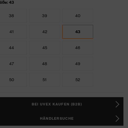
öße: 43
38
39
40
41
42
43
44
45
46
47
48
49
50
51
52
BEI UVEX KAUFEN (B2B)
HÄNDLERSUCHE