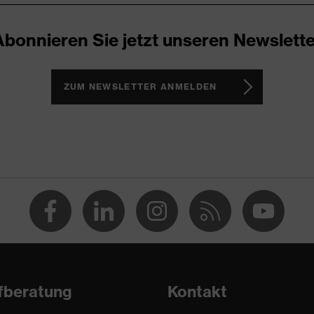
mente, Weich gepolsterte Staublasche, Weich gepolsterter
Abonnieren Sie jetzt unseren Newslette
 1/uvex 2
ZUM NEWSLETTER ANMELDEN
(PU/PU)
fberatung
Kontakt