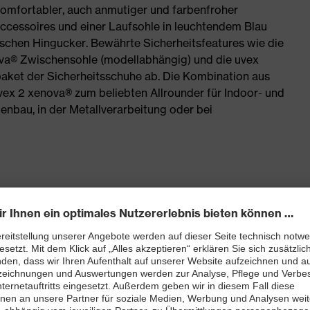
komfortabler, auch anmutiger und farbenfroher
Accessoires und einer Laufsohle in leuchtendem Blau
chen Hingucker. Bewährte Sicherheitsfeatures wie die
va® Zwischensohle (modellabhängig) und die uvex
ket der Sicherheitsschuhe ab. Die Kombination aus
ex 2 xenova® zum beliebten Allrounder für Indoor- und
enbau, in der Metallverarbeitung oder bei
chmachern und anderen lackbenetzungsstörenden