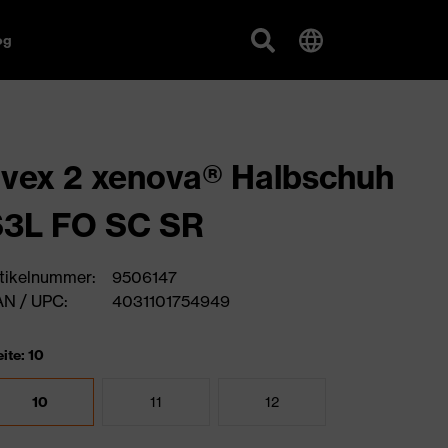
og
vex 2 xenova® Halbschuh
S3L FO SC SR
tikelnummer:
9506147
N / UPC:
4031101754949
ite: 10
10
11
12