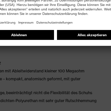
lter Leisten und klimaoptimierten, atmungsaktiven
bett mit Feuchtigkeitstransportsystem und
2
en mit Ableitwiderstand kleiner 100 Megaohm
 – kompakt, anatomisch geformt, mit guter
, beeinträchtigt nicht die Flexibilität des Schuhs
idichten-Polyurethan mit sehr guter Rutschhemmung