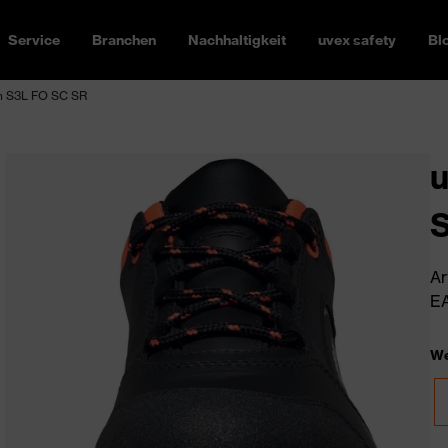
Service
Branchen
Nachhaltigkeit
uvex safety
Bl
h S3L FO SC SR
u
Ar
EA
We