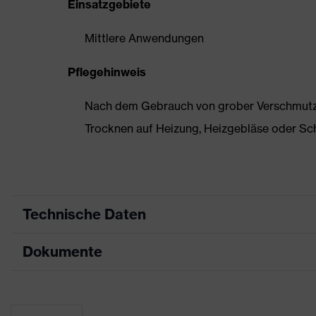
Einsatzgebiete
Mittlere Anwendungen
Pflegehinweis
Nach dem Gebrauch von grober Verschmutzun
Trocknen auf Heizung, Heizgebläse oder Sc
Technische Daten
Dokumente
Produktart
Sicherheitsschuh
Produkttyp
Halbschuhe
Maßtabelle
Produktfamilie
uvex 2 xenova®