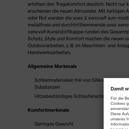
erhöhen den Tragekomfort deutlich. Nicht nur 
erscheinen die neuen Allrounder. Mit farbigen 
oder Rot werden die uvex 2 xenova® zum modis
metallfreie und durchtritthemmende uvex xeno
xenova® Kunststoffkappe runden das Gesamtpa
Schutz, Style und Komfort machen die neuen uv
Outdoorarbeiten, z. B. im Maschinen- und Anlag
Handwerksarbeiten.
Allgemeine Merkmale
Sohlenmaterialien frei von Silikonen, Wei
Substanzen
Hitzebeständiges Schlaufenschnürsystem
Komfortmerkmale
Geringes Gewicht