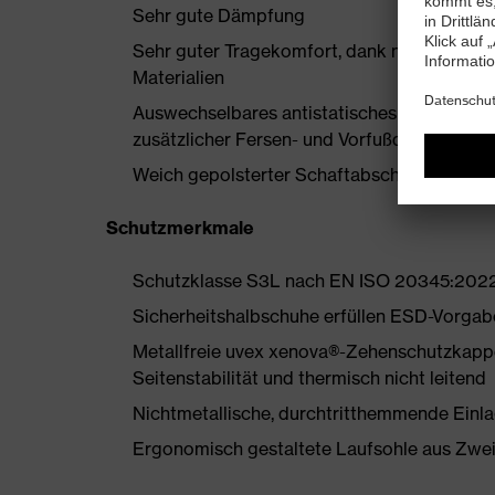
Sehr gute Dämpfung
Sehr guter Tragekomfort, dank neu entwicke
Materialien
Auswechselbares antistatisches Komfortfuß
zusätzlicher Fersen- und Vorfußdämpfung
Weich gepolsterter Schaftabschluss
Schutzmerkmale
Schutzklasse S3L nach EN ISO 20345:202
Sicherheitshalbschuhe erfüllen ESD-Vorgab
Metallfreie uvex xenova®-Zehenschutzkappe
Seitenstabilität und thermisch nicht leitend
Nichtmetallische, durchtritthemmende Einlage
Ergonomisch gestaltete Laufsohle aus Zwe