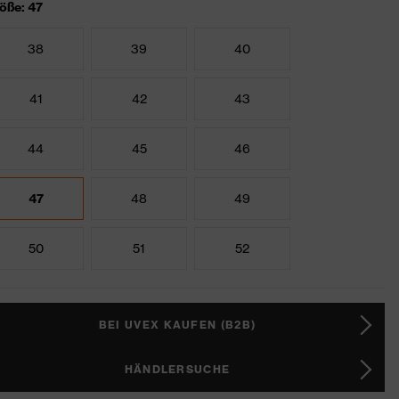
öße: 47
38
39
40
41
42
43
44
45
46
47
48
49
50
51
52
BEI UVEX KAUFEN (B2B)
HÄNDLERSUCHE