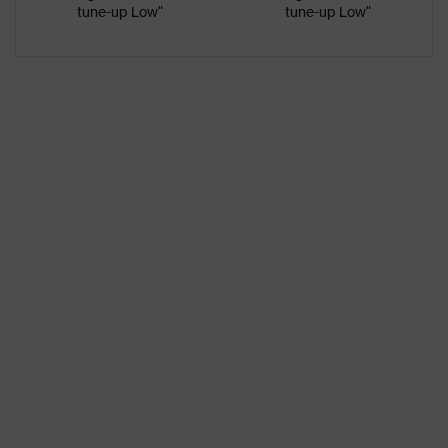
Kunststoffkappe
tune-up Low"
tune-up Low"
Rutschhemmung
SRC
Nichtmetallische uvex
Durchtritthemmung
xenova® Zwischensohle
uvex climazone, uvex
uvex Technologie
medicare+, uvex xenova®-
System
Anti-Twist-Hinterkappe,
Geschlossener
Fersenbereich, Non-marking-
Sohle, Profilierte Sohle,
Ausstattung
Reflektierende Elemente,
Weich gepolsterte
Staublasche, Weich
gepolsterter
Schaftabschluss