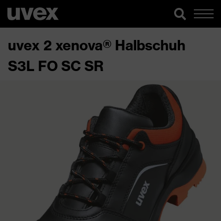
uvex 2 xenova® Halbschuh
S3L FO SC SR