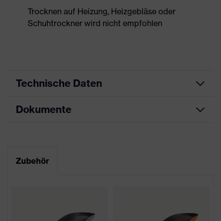
Trocknen auf Heizung, Heizgebläse oder
Schuhtrockner wird nicht empfohlen
Technische Daten
Dokumente
Produktart
Sicherheitsschuh
Produkttyp
Halbschuhe
Datenblatt
Produktfamilie
uvex 2 xenova®
Maßtabelle
Zubehör
Schutzklasse
S3
CE Konformitätserklärung
Farbe
blau, schwarz
Downloadportal für CE
Konformitätserklärungen