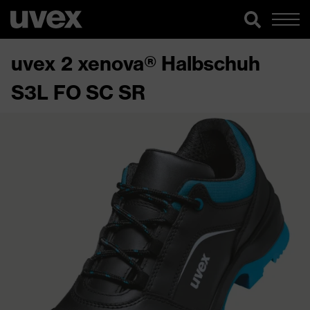
uvex 2 xenova® Halbschuh
S3L FO SC SR