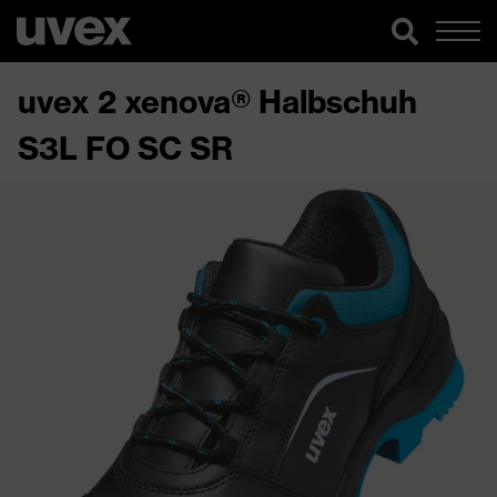
uvex 2 xenova® Halbschuh
S3L FO SC SR