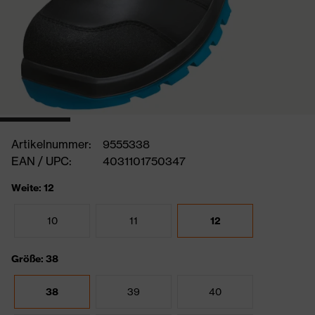
Artikelnummer:
9555338
EAN / UPC:
4031101750347
Weite: 12
10
11
12
Größe: 38
38
39
40