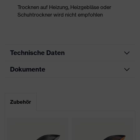
Trocknen auf Heizung, Heizgebläse oder
Schuhtrockner wird nicht empfohlen
Technische Daten
Dokumente
Produktart
Sicherheitsschuh
Produkttyp
Halbschuhe
Maßtabelle
Produktfamilie
uvex 2 xenova®
Datenblatt
Zubehör
Schutzklasse
S3
CE Konformitätserklärung
Farbe
blau, schwarz
Downloadportal für CE
Konformitätserklärungen