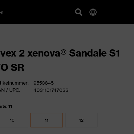
og
vex 2 xenova® Sandale S1
FO SR
tikelnummer:
9553845
N / UPC:
4031101747033
ite: 11
10
11
12