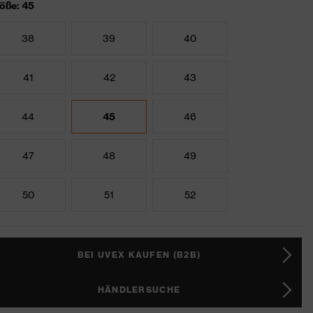
öße: 45
38
39
40
41
42
43
44
45
46
47
48
49
50
51
52
BEI UVEX KAUFEN (B2B)
HÄNDLERSUCHE