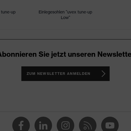
 tune-up
Einlegesohlen "uvex tune-up
Low"
icare+, uvex xenova®-System
ker
schlossener Fersenbereich, Non-marking-Sohle, Profilierte
Abonnieren Sie jetzt unseren Newslette
mente, Weich gepolsterte Lasche, Weich gepolsterter
 1/uvex 2
ZUM NEWSLETTER ANMELDEN
(PU/PU)