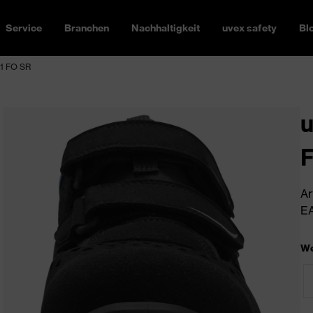
Service
Branchen
Nachhaltigkeit
uvex safety
Bl
S1 FO SR
u
Ar
EA
We