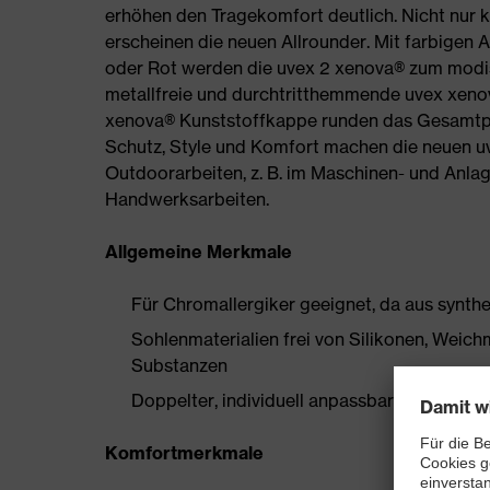
erhöhen den Tragekomfort deutlich. Nicht nur 
erscheinen die neuen Allrounder. Mit farbigen 
oder Rot werden die uvex 2 xenova® zum modis
metallfreie und durchtritthemmende uvex xeno
xenova® Kunststoffkappe runden das Gesamtpa
Schutz, Style und Komfort machen die neuen uv
Outdoorarbeiten, z. B. im Maschinen- und Anlag
Handwerksarbeiten.
Allgemeine Merkmale
Für Chromallergiker geeignet, da aus synthe
Sohlenmaterialien frei von Silikonen, Wei
Substanzen
Doppelter, individuell anpassbarer Klettver
Komfortmerkmale