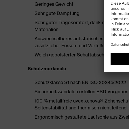
Geringes Gewicht
Sehr gute Dämpfung
Sehr guter Tragekomfort, dank neu entwicke
Materialien
Auswechselbares antistatisches Komfortfuß
zusätzlicher Fersen- und Vorfußdämpfung
Weich gepolsterter Schaftabschluss
Schutzmerkmale
Schutzklasse S1 nach EN ISO 20345:2022
Sicherheitssandalen erfüllen ESD-Vorgaben
100 % metallfreie uvex xenova®-Zehenschut
Seitenstabilität und thermisch nicht leitend
Ergonomisch gestaltete Laufsohle aus Zwe