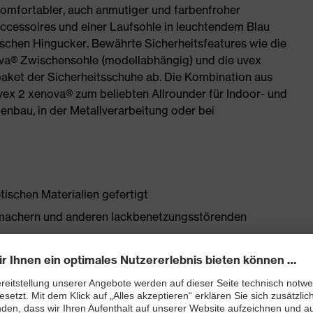
komfortabler, auch anmutiger und farbenfroher
Accessoires und einer Laufsohle in leuchtendem Blau
chen Hingucker. Bewährte Sicherheitsfeatures wie die
va® Zwischensohle (modellabhängig) und die uvex
ket der Sicherheitsschuhe ab. Die Kombination aus
ex 2 xenova® zum beliebten Allrounder für Indoor- und
enbau, in der Metallverarbeitung oder bei
tischen Materialien gefertigt
chmachern und anderen lackbenetzungsstörenden
schluss