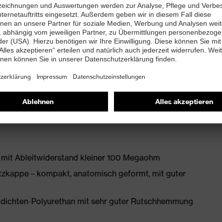
lter Leisten und klimaoptimierten, atmungsaktiven
bett mit Feuchtigkeitstransportsystem und
 mit Ableitwiderstand kleiner 100 Megaohm
zkappe – kompakt, anatomisch geformt, mit guter
idichten-Polyurethan mit sehr guter Rutschhemmung