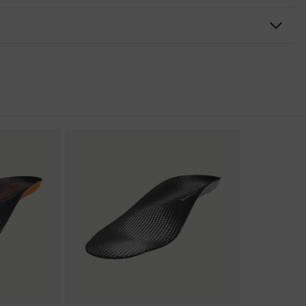
rungen
er Aufladung (ESD) mit einem Ableitwiderstand kleiner 100
kappe