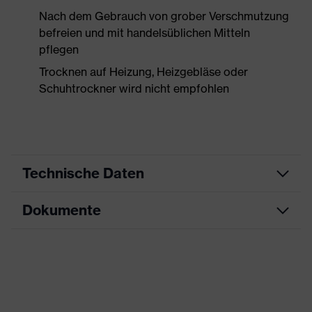
Nach dem Gebrauch von grober Verschmutzung
befreien und mit handelsüblichen Mitteln
pflegen
Trocknen auf Heizung, Heizgebläse oder
Schuhtrockner wird nicht empfohlen
Technische Daten
Dokumente
Produktart
Sicherheitsschuh
Produkttyp
Sandalen
Maßtabelle
Produktfamilie
uvex 2 xenova®
Datenblatt
Schutzklasse
S1P