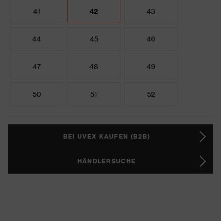
41
42
43
44
45
46
47
48
49
50
51
52
BEI UVEX KAUFEN (B2B)
HÄNDLERSUCHE