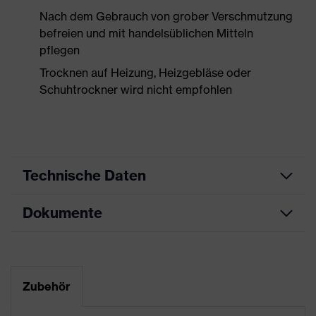
Nach dem Gebrauch von grober Verschmutzung
befreien und mit handelsüblichen Mitteln
pflegen
Trocknen auf Heizung, Heizgebläse oder
Schuhtrockner wird nicht empfohlen
Technische Daten
Dokumente
Produktart
Sicherheitsschuh
Produkttyp
Sandalen
Maßtabelle
Produktfamilie
uvex 2 xenova®
Datenblatt
Zubehör
Schutzklasse
S1P