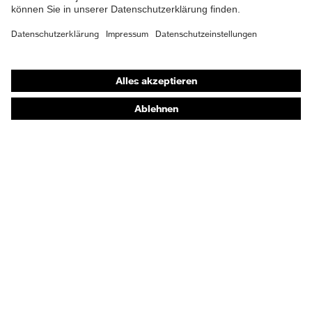
Schutz
Durchtritthemmung (P),
mechanische
Energieaufnahmevermögen
Risiken
im Fersenbereich (E)
Shops
Sohle
Online-Shop für B2B-Kunden
uvex 2 xenova®
Online-Shop für Personaldienstleister
Verschluss
Klettverschluss
Online-Shop für Laserschutzprodukte
uvex Optik Shop Fürth
E | 3 Store
Kaufberatung
Händlersuche
Orthopädische Bestellungen
Noch Fragen zum Kauf?