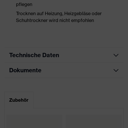
pflegen
Trocknen auf Heizung, Heizgebläse oder
Schuhtrockner wird nicht empfohlen
Technische Daten
Dokumente
Produktart
Sicherheitsschuh
Produkttyp
Stiefel
Datenblatt
Produktfamilie
uvex 2 xenova®
Maßtabelle
Zubehör
Schutzklasse
S3
CE Konformitätserklärung
Farbe
blau, schwarz
Downloadportal für CE