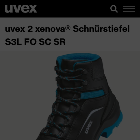
uvex 2 xenova® Schnürstiefel
S3L FO SC SR